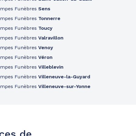
ompes Funèbres
Sens
ompes Funèbres
Tonnerre
ompes Funèbres
Toucy
ompes Funèbres
Valravillon
ompes Funèbres
Venoy
ompes Funèbres
Véron
ompes Funèbres
Villeblevin
ompes Funèbres
Villeneuve-la-Guyard
ompes Funèbres
Villeneuve-sur-Yonne
nces de