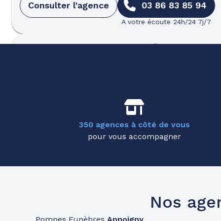
Consulter l'agence
03 86 83 85 94
A votre écoute 24h/24 7j/7
Pompes funèbres
Partenaires
Pompes Funèbres Poinsotte - Tonn
Avenue De Champagne
-
89700 Tonnerre
Consulter l'agence
03 76 27 03 71
350 agences à côté de vous
A votre écoute 24h/24 7j/7
pour vous accompagner
Pompes funèbres
Roc Eclerc
Amilly
697 Rue Des Bourgoins
-
45200 Amilly
Nos age
Consulter l'agence
02 38 07 29 66
Pompes Funèbres
Appoigny