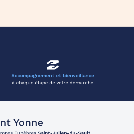
Accompagnement et bienveillance
à chaque étape de votre démarche
nt Yonne
ompes Funèbres
Saint-Julien-du-Sault