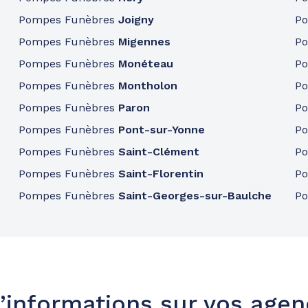
Pompes Funèbres
Joigny
P
Pompes Funèbres
Migennes
P
Pompes Funèbres
Monéteau
P
Pompes Funèbres
Montholon
P
Pompes Funèbres
Paron
P
Pompes Funèbres
Pont-sur-Yonne
P
Pompes Funèbres
Saint-Clément
P
Pompes Funèbres
Saint-Florentin
P
Pompes Funèbres
Saint-Georges-sur-Baulche
P
’informations sur vos age