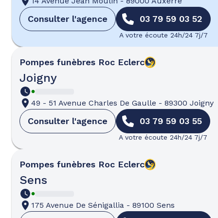
14 Avenue Jean Moulin
-
89000 Auxerre
Consulter l'agence
03 79 59 03 52
A votre écoute 24h/24 7j/7
Pompes funèbres
Roc Eclerc
Joigny
49 - 51 Avenue Charles De Gaulle
-
89300 Joigny
Consulter l'agence
03 79 59 03 55
A votre écoute 24h/24 7j/7
Pompes funèbres
Roc Eclerc
Sens
175 Avenue De Sénigallia
-
89100 Sens