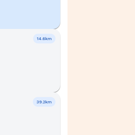
14.6km
39.2km