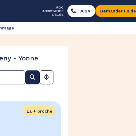
3024
Demander un de
ommage
eny - Yonne
La + proche