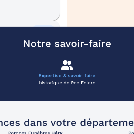
40.0km
erre
Notre savoir-faire
Expertise & savoir-faire
historique de Roc Eclerc
53.2km
nces dans votre départeme
Pompes Funèbres
Héry
P