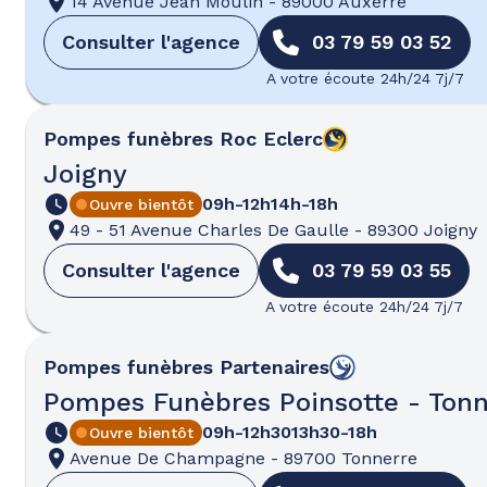
14 Avenue Jean Moulin
-
89000 Auxerre
Consulter l'agence
03 79 59 03 52
A votre écoute 24h/24 7j/7
Pompes funèbres
Roc Eclerc
Joigny
09h-12h
14h-18h
Ouvre bientôt
49 - 51 Avenue Charles De Gaulle
-
89300 Joigny
Consulter l'agence
03 79 59 03 55
A votre écoute 24h/24 7j/7
Pompes funèbres
Partenaires
Pompes Funèbres Poinsotte - Tonn
09h-12h30
13h30-18h
Ouvre bientôt
Avenue De Champagne
-
89700 Tonnerre