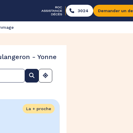
3024
Demander un de
ommage
ulangeron - Yonne
La + proche