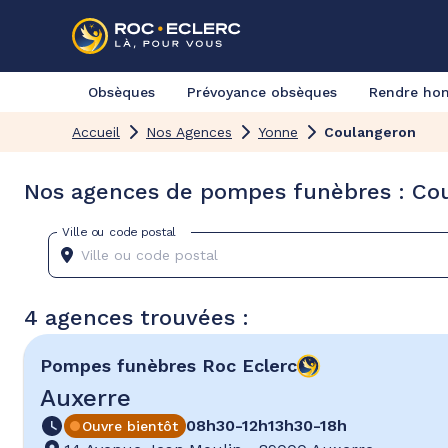
Obsèques
Prévoyance obsèques
Rendre h
Accueil
Nos Agences
Yonne
Coulangeron
Nos agences de pompes funèbres : Co
Ville ou code postal
4 agences trouvées :
Pompes funèbres
Roc Eclerc
Auxerre
08h30-12h
13h30-18h
Ouvre bientôt