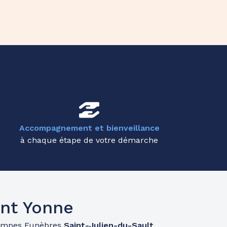
Accompagnement et bienveillance
à chaque étape de votre démarche
nt Yonne
ompes Funèbres
Saint-Julien-du-Sault