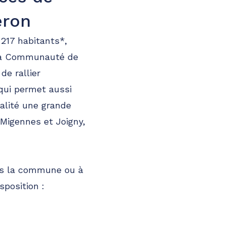
eron
 217 habitants*,
 la Communauté de
de rallier
 qui permet aussi
calité une grande
Migennes et Joigny,
ns la commune ou à
sposition :