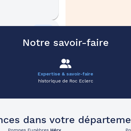
52.2km
Notre savoir-faire
Expertise & savoir-faire
historique de Roc Eclerc
nces dans votre départeme
Pompes Funèbres
Héry
P