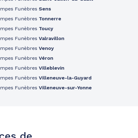
ompes Funèbres
Sens
ompes Funèbres
Tonnerre
ompes Funèbres
Toucy
ompes Funèbres
Valravillon
ompes Funèbres
Venoy
ompes Funèbres
Véron
ompes Funèbres
Villeblevin
ompes Funèbres
Villeneuve-la-Guyard
ompes Funèbres
Villeneuve-sur-Yonne
nces de