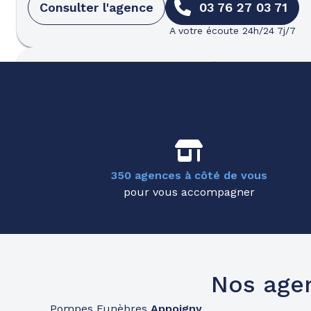
Consulter l'agence
03 76 27 03 71
A votre écoute 24h/24 7j/7
Pompes funèbres
Roc Eclerc
Sens
09h-12h
13h30-17h30
Ouvre bientôt
175 Avenue De Sénigallia
-
89100 Sens
Consulter l'agence
03 86 83 85 94
350 agences à côté de vous
A votre écoute 24h/24 7j/7
pour vous accompagner
Nos age
Pompes Funèbres
Appoigny