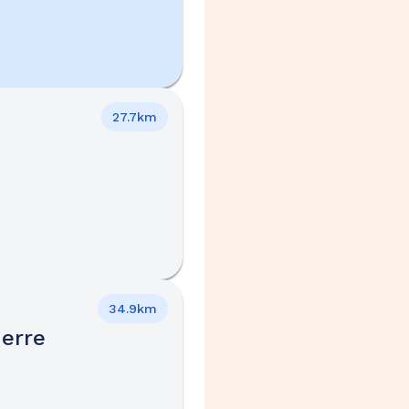
27.7km
34.9km
erre