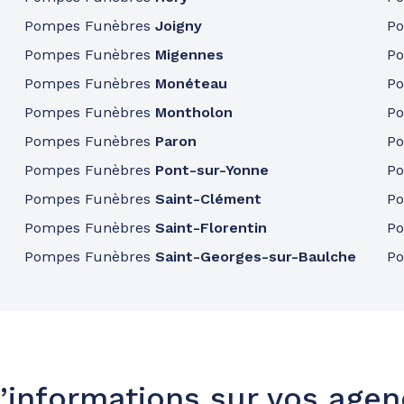
Pompes Funèbres
Joigny
P
Pompes Funèbres
Migennes
P
Pompes Funèbres
Monéteau
P
Pompes Funèbres
Montholon
P
Pompes Funèbres
Paron
P
Pompes Funèbres
Pont-sur-Yonne
P
Pompes Funèbres
Saint-Clément
P
Pompes Funèbres
Saint-Florentin
P
Pompes Funèbres
Saint-Georges-sur-Baulche
P
’informations sur vos age