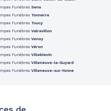
ompes Funèbres
Sens
ompes Funèbres
Tonnerre
ompes Funèbres
Toucy
ompes Funèbres
Valravillon
ompes Funèbres
Venoy
ompes Funèbres
Véron
ompes Funèbres
Villeblevin
ompes Funèbres
Villeneuve-la-Guyard
ompes Funèbres
Villeneuve-sur-Yonne
nces de