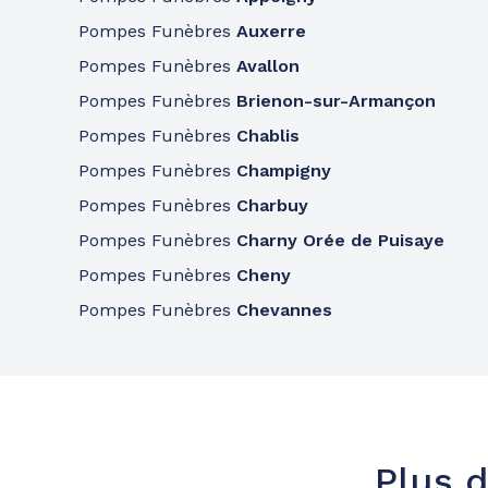
Consulter l'agence
03 79 59 02 26
Pompes Funèbres
Auxerre
A votre écoute 24h/24 7j/7
Pompes Funèbres
Avallon
Pompes Funèbres
Brienon-sur-Armançon
Pompes Funèbres
Chablis
Pompes Funèbres
Champigny
Pompes Funèbres
Charbuy
Pompes Funèbres
Charny Orée de Puisaye
Pompes Funèbres
Cheny
Pompes Funèbres
Chevannes
Plus d