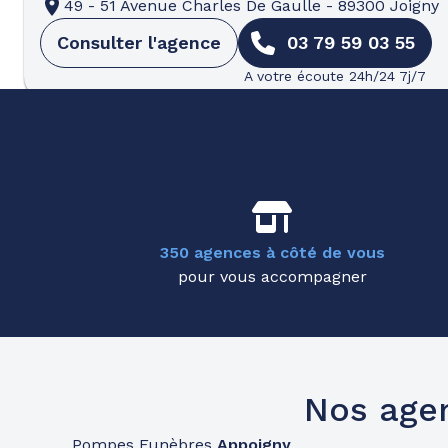
49 - 51 Avenue Charles De Gaulle
-
89300 Joigny
Consulter l'agence
03 79 59 03 55
A votre écoute 24h/24 7j/7
Pompes funèbres
Partenaires
Pompes Funèbres Et Marbrerie Gi
09h-12h
14h-18h
Ouvre bientôt
7 Rue Saint-Roch
-
21500 Montbard
Consulter l'agence
03 80 89 41 58
350 agences à côté de vous
pour vous accompagner
A votre écoute 24h/24 7j/7
Pompes funèbres
Roc Eclerc
Semur-en-Auxois
Nos age
09h-12h
14h-18h
Ouvre bientôt
17 Bis Rue De La Perdrix
-
21140 Semur-en-Auxoi
Pompes Funèbres
Appoigny