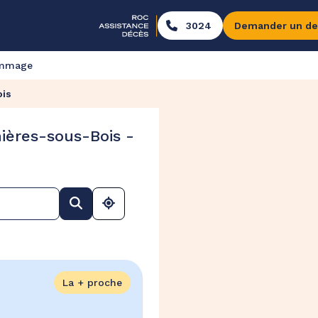
3024
Demander un de
ommage
ois
ières-sous-Bois -
La + proche