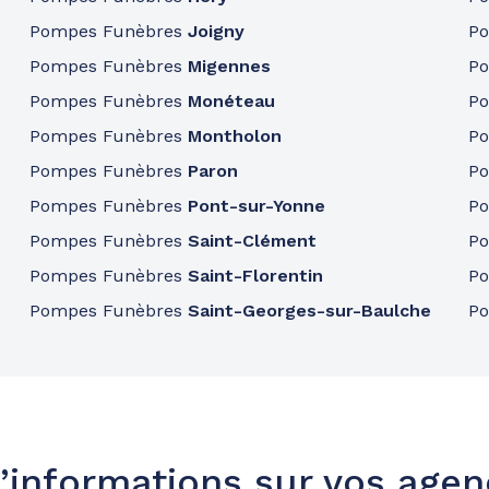
Pompes Funèbres
Joigny
P
Pompes Funèbres
Migennes
P
Pompes Funèbres
Monéteau
P
Pompes Funèbres
Montholon
P
Pompes Funèbres
Paron
P
Pompes Funèbres
Pont-sur-Yonne
P
Pompes Funèbres
Saint-Clément
P
Pompes Funèbres
Saint-Florentin
P
Pompes Funèbres
Saint-Georges-sur-Baulche
P
’informations sur vos age