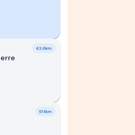
43.0km
erre
51.1km