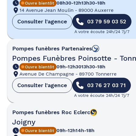
08h30-12h
13h30-18h
Ouvre bientôt
14 Avenue Jean Moulin
-
89000 Auxerre
Consulter l'agence
03 79 59 03 52
A votre écoute 24h/24 7j/7
Pompes funèbres
Partenaires
Pompes Funèbres Poinsotte - Tonn
09h-12h30
13h30-18h
Ouvre bientôt
Avenue De Champagne
-
89700 Tonnerre
Consulter l'agence
03 76 27 03 71
A votre écoute 24h/24 7j/7
Pompes funèbres
Roc Eclerc
Joigny
09h-12h
14h-18h
Ouvre bientôt