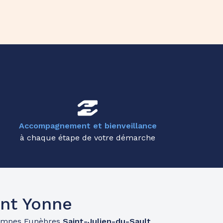
Accompagnement et bienveillance
à chaque étape de votre démarche
nt Yonne
ompes Funèbres
Saint-Julien-du-Sault