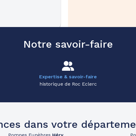
52.7km
Notre savoir-faire
roux - Montbard
Expertise & savoir-faire
historique de Roc Eclerc
52.9km
nces dans votre départeme
s
Pompes Funèbres
Héry
P