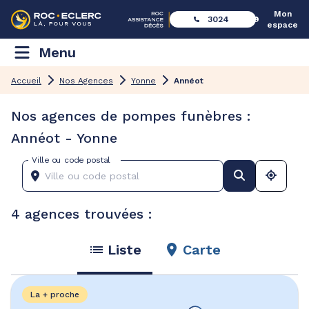
Mon
3024
espace
Menu
Accueil
Nos Agences
Yonne
Annéot
Nos agences de pompes funèbres :
Annéot - Yonne
Ville ou code postal
4 agences trouvées :
Liste
Carte
La + proche