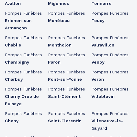
Avallon
Migennes
Tonnerre
Pompes Funèbres
Pompes Funèbres
Pompes Funèbres
Brienon-sur-
Monéteau
Toucy
Armançon
Pompes Funèbres
Pompes Funèbres
Pompes Funèbres
Chablis
Montholon
Valravillon
Pompes Funèbres
Pompes Funèbres
Pompes Funèbres
Champigny
Paron
Venoy
Pompes Funèbres
Pompes Funèbres
Pompes Funèbres
Charbuy
Pont-sur-Yonne
Véron
Pompes Funèbres
Pompes Funèbres
Pompes Funèbres
Charny Orée de
Saint-Clément
Villeblevin
Puisaye
Pompes Funèbres
Pompes Funèbres
Pompes Funèbres
Cheny
Saint-Florentin
Villeneuve-la-
Guyard