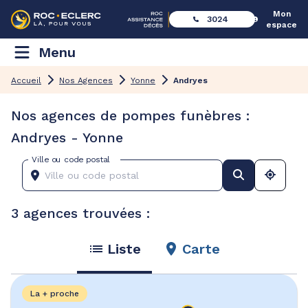
Mon
3024
espace
Menu
Accueil
Nos Agences
Yonne
Andryes
Nos agences de pompes funèbres :
Andryes - Yonne
Ville ou code postal
3 agences trouvées :
Liste
Carte
La + proche