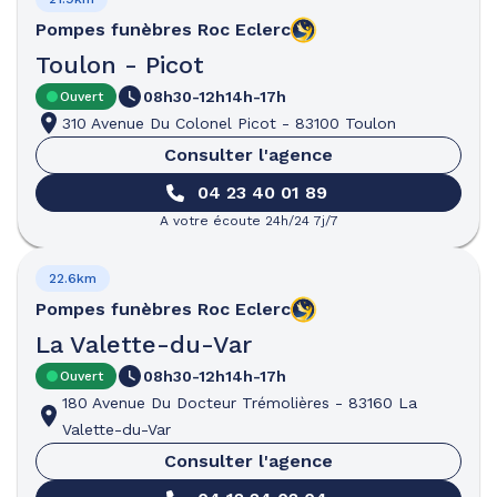
Pompes funèbres
Roc Eclerc
Toulon - Picot
08h30-12h
14h-17h
Ouvert
310 Avenue Du Colonel Picot
-
83100 Toulon
Consulter l'agence
04 23 40 01 89
A votre écoute 24h/24 7j/7
22.6km
Pompes funèbres
Roc Eclerc
La Valette-du-Var
08h30-12h
14h-17h
Ouvert
180 Avenue Du Docteur Trémolières
-
83160 La
Valette-du-Var
Consulter l'agence