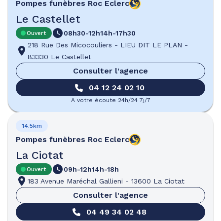
Pompes funèbres
Roc Eclerc
Le Castellet
08h30-12h
14h-17h30
Ouvert
218 Rue Des Micocouliers
-
LIEU DIT LE PLAN
-
83330 Le Castellet
Consulter l'agence
04 12 24 02 10
A votre écoute 24h/24 7j/7
14.5km
Pompes funèbres
Roc Eclerc
La Ciotat
09h-12h
14h-18h
Ouvert
183 Avenue Maréchal Gallieni
-
13600 La Ciotat
Consulter l'agence
04 49 34 02 48