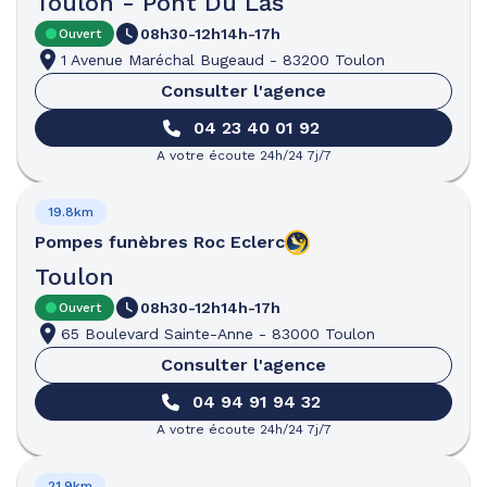
Toulon - Pont Du Las
08h30-12h
14h-17h
Ouvert
1 Avenue Maréchal Bugeaud
-
83200 Toulon
Consulter l'agence
04 23 40 01 92
A votre écoute 24h/24 7j/7
19.8km
Pompes funèbres
Roc Eclerc
Toulon
08h30-12h
14h-17h
Ouvert
65 Boulevard Sainte-Anne
-
83000 Toulon
Consulter l'agence
04 94 91 94 32
A votre écoute 24h/24 7j/7
21.9km