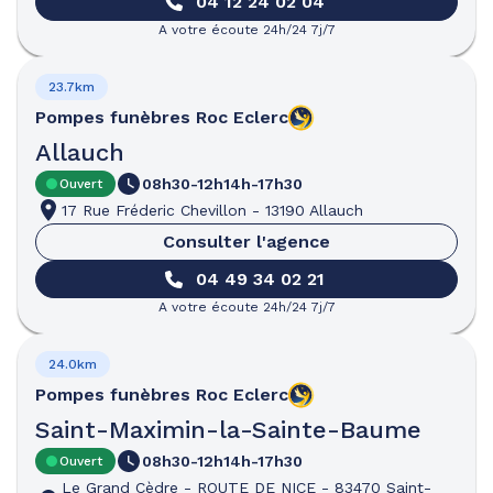
04 12 24 02 04
A votre écoute 24h/24 7j/7
23.7km
Pompes funèbres
Roc Eclerc
Allauch
08h30-12h
14h-17h30
Ouvert
17 Rue Fréderic Chevillon
-
13190 Allauch
Consulter l'agence
04 49 34 02 21
A votre écoute 24h/24 7j/7
24.0km
Pompes funèbres
Roc Eclerc
Saint-Maximin-la-Sainte-Baume
08h30-12h
14h-17h30
Ouvert
Le Grand Cèdre
-
ROUTE DE NICE
-
83470 Saint-