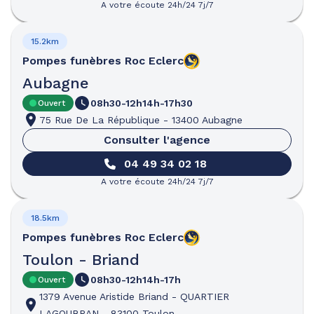
A votre écoute 24h/24 7j/7
15.2km
Pompes funèbres
Roc Eclerc
Aubagne
08h30-12h
14h-17h30
Ouvert
75 Rue De La République
-
13400 Aubagne
Consulter l'agence
04 49 34 02 18
A votre écoute 24h/24 7j/7
18.5km
Pompes funèbres
Roc Eclerc
Toulon - Briand
08h30-12h
14h-17h
Ouvert
1379 Avenue Aristide Briand
-
QUARTIER
LAGOUBRAN
-
83100 Toulon