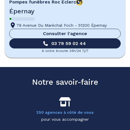
Pompes funèbres
Roc Eclerc
Épernay
79 Avenue Du Maréchal Foch
-
51200 Épernay
Consulter l'agence
03 79 59 02 44
A votre écoute 24h/24 7j/7
Notre savoir-faire
350 agences à côté de vous
pour vous accompagner