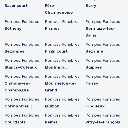
Bazancourt
Fère-
Sarry
Champenoise
Pompes Funèbres
Pompes Funèbres
Pompes Funèbres
Bétheny
Fismes
Sermaize-les-
Bains
Pompes Funèbres
Pompes Funèbres
Pompes Funèbres
Bezannes
Frignicourt
Sézanne
Pompes Funèbres
Pompes Funèbres
Pompes Funèbres
Blancs-Coteaux
Montmirail
Suippes
Pompes Funèbres
Pompes Funèbres
Pompes Funèbres
Châlons-en-
Mourmelon-le-
Taissy
Champagne
Grand
Pompes Funèbres
Pompes Funèbres
Pompes Funèbres
Cormontreuil
Muizon
Tinqueux
Pompes Funèbres
Pompes Funèbres
Pompes Funèbres
Courtisols
Reims
Vitry-le-François