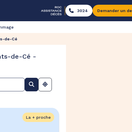
3024
Demander un de
ommage
ts-de-Cé
nts-de-Cé -
La + proche