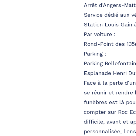
Arrêt d'Angers-Maî
Service dédié aux vé
Station Louis Gain
Par voiture :
Rond-Point des 135e
Parking :
Parking Bellefontai
Esplanade Henri Du
Face à la perte d'u
se réunir et rendr
funèbres est là pou
compter sur Roc Ecl
difficile, avant et
personnalisée, l'en