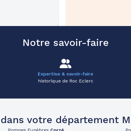
23.9km
Notre savoir-faire
e
Expertise & savoir-faire
historique de Roc Eclerc
35.2km
dans votre département M
Pompes Funèbres
Corzé
P