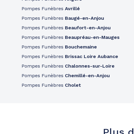
Consulter l'agence
02 19 29 05 20
Pompes Funèbres
Avrillé
A votre écoute 24h/24 7j/7
Pompes Funèbres
Baugé-en-Anjou
Pompes Funèbres
Beaufort-en-Anjou
Pompes funèbres
Partenaires
Pompes Funèbres
Beaupréau-en-Mauges
Pompes Funèbres Le Rouzic - Bour
Pompes Funèbres
Bouchemaine
09h-12h
14h-18h
Ouvert
1 Avenue De Saint-Nicolas
-
37140 Bourgueil
Pompes Funèbres
Brissac Loire Aubance
Pompes Funèbres
Chalonnes-sur-Loire
Consulter l'agence
02 47 97 83 06
Pompes Funèbres
Chemillé-en-Anjou
A votre écoute 24h/24 7j/7
Pompes Funèbres
Cholet
Plus d