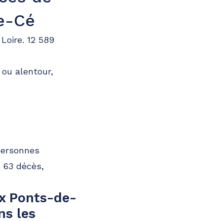
e-Cé
Loire. 12 589
 ou alentour,
 personnes
é 63 décès,
x Ponts-de-
ns les