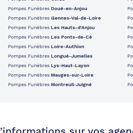
Pompes Funèbres
Doué-en-Anjou
P
Pompes Funèbres
Gennes-Val-de-Loire
P
Pompes Funèbres
Les Hauts-d'Anjou
P
49.7km
Pompes Funèbres
Les Ponts-de-Cé
P
gueil
Pompes Funèbres
Loire-Authion
P
Pompes Funèbres
Longué-Jumelles
P
Pompes Funèbres
Lys-Haut-Layon
P
Pompes Funèbres
Mauges-sur-Loire
P
Pompes Funèbres
Montreuil-Juigné
P
’informations sur vos age