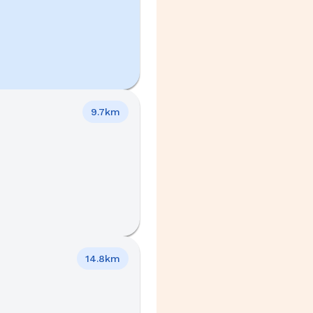
9.7km
14.8km