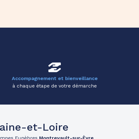
Accompagnement et bienveillance
à chaque étape de votre démarche
aine-et-Loire
ompes Funèbres
Montrevault-sur-Èvre