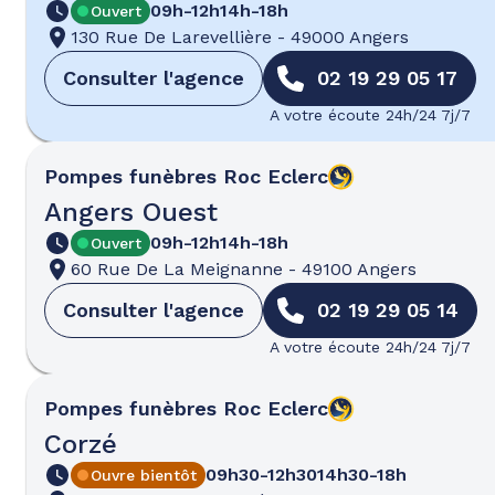
09h-12h
14h-18h
Ouvert
130 Rue De Larevellière
-
49000 Angers
Consulter l'agence
02 19 29 05 17
A votre écoute 24h/24 7j/7
Pompes funèbres
Roc Eclerc
Angers Ouest
09h-12h
14h-18h
Ouvert
60 Rue De La Meignanne
-
49100 Angers
Consulter l'agence
02 19 29 05 14
A votre écoute 24h/24 7j/7
Pompes funèbres
Roc Eclerc
Corzé
09h30-12h30
14h30-18h
Ouvre bientôt