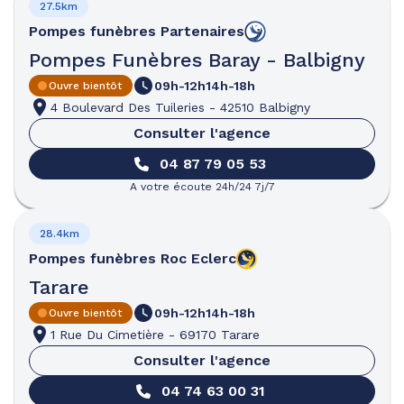
27.5km
Pompes funèbres
Partenaires
Pompes Funèbres Baray - Balbigny
09h-12h
14h-18h
Ouvre bientôt
4 Boulevard Des Tuileries
-
42510 Balbigny
Consulter l'agence
04 87 79 05 53
A votre écoute 24h/24 7j/7
28.4km
Pompes funèbres
Roc Eclerc
Tarare
09h-12h
14h-18h
Ouvre bientôt
1 Rue Du Cimetière
-
69170 Tarare
Consulter l'agence
04 74 63 00 31