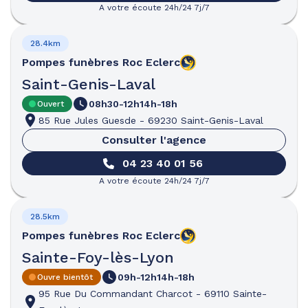
A votre écoute 24h/24 7j/7
28.4km
Pompes funèbres
Roc Eclerc
Saint-Genis-Laval
08h30-12h
14h-18h
Ouvert
85 Rue Jules Guesde
-
69230 Saint-Genis-Laval
Consulter l'agence
04 23 40 01 56
A votre écoute 24h/24 7j/7
28.5km
Pompes funèbres
Roc Eclerc
Sainte-Foy-lès-Lyon
09h-12h
14h-18h
Ouvre bientôt
95 Rue Du Commandant Charcot
-
69110 Sainte-