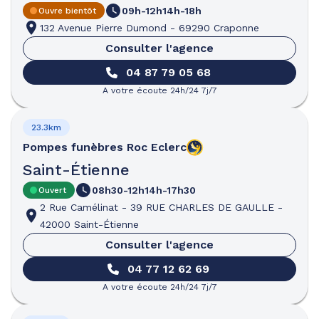
09h-12h
14h-18h
Ouvre bientôt
132 Avenue Pierre Dumond
-
69290 Craponne
Consulter l'agence
04 87 79 05 68
A votre écoute 24h/24 7j/7
23.3km
Pompes funèbres
Roc Eclerc
Saint-Étienne
08h30-12h
14h-17h30
Ouvert
2 Rue Camélinat
-
39 RUE CHARLES DE GAULLE
-
42000 Saint-Étienne
Consulter l'agence
04 77 12 62 69
A votre écoute 24h/24 7j/7