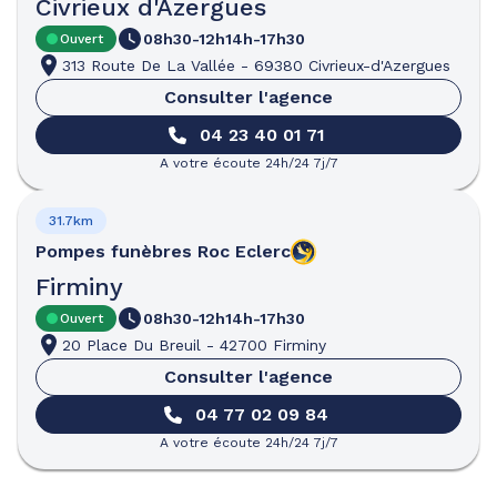
Civrieux d'Azergues
08h30-12h
14h-17h30
Ouvert
313 Route De La Vallée
-
69380 Civrieux-d'Azergues
Consulter l'agence
04 23 40 01 71
A votre écoute 24h/24 7j/7
31.7km
Pompes funèbres
Roc Eclerc
Firminy
08h30-12h
14h-17h30
Ouvert
20 Place Du Breuil
-
42700 Firminy
Consulter l'agence
04 77 02 09 84
A votre écoute 24h/24 7j/7