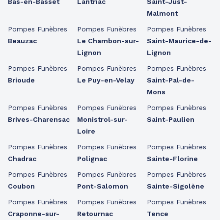
Bas-en-Basset
Lantriac
Saint-Just-
Malmont
Pompes Funèbres
Pompes Funèbres
Pompes Funèbres
Beauzac
Le Chambon-sur-
Saint-Maurice-de-
Lignon
Lignon
Pompes Funèbres
Pompes Funèbres
Pompes Funèbres
Brioude
Le Puy-en-Velay
Saint-Pal-de-
Mons
Pompes Funèbres
Pompes Funèbres
Pompes Funèbres
Brives-Charensac
Monistrol-sur-
Saint-Paulien
Loire
Pompes Funèbres
Pompes Funèbres
Pompes Funèbres
Chadrac
Polignac
Sainte-Florine
Pompes Funèbres
Pompes Funèbres
Pompes Funèbres
Coubon
Pont-Salomon
Sainte-Sigolène
Pompes Funèbres
Pompes Funèbres
Pompes Funèbres
Craponne-sur-
Retournac
Tence