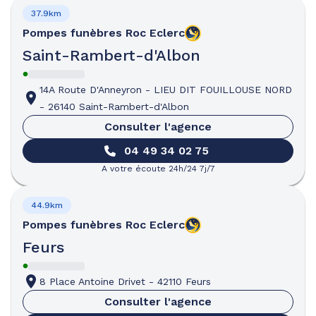
37.9km
Pompes funèbres
Roc Eclerc
Saint-Rambert-d'Albon
14A Route D'Anneyron
-
LIEU DIT FOUILLOUSE NORD
-
26140 Saint-Rambert-d'Albon
Consulter l'agence
04 49 34 02 75
A votre écoute 24h/24 7j/7
44.9km
Pompes funèbres
Roc Eclerc
Feurs
8 Place Antoine Drivet
-
42110 Feurs
Consulter l'agence