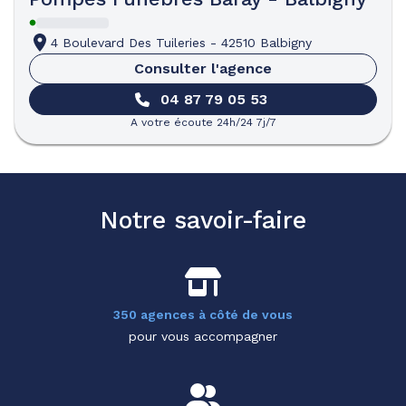
4 Boulevard Des Tuileries
-
42510 Balbigny
Consulter l'agence
04 87 79 05 53
A votre écoute 24h/24 7j/7
Notre savoir-faire
350 agences à côté de vous
pour vous accompagner