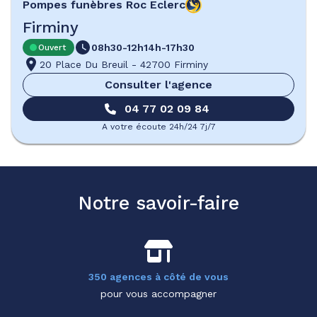
Pompes funèbres
Roc Eclerc
Firminy
08h30-12h
14h-17h30
Ouvert
20 Place Du Breuil
-
42700 Firminy
Consulter l'agence
04 77 02 09 84
A votre écoute 24h/24 7j/7
Notre savoir-faire
350 agences à côté de vous
pour vous accompagner