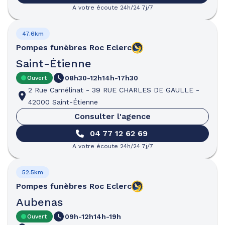
A votre écoute 24h/24 7j/7
47.6km
Pompes funèbres
Roc Eclerc
Saint-Étienne
08h30-12h
14h-17h30
Ouvert
2 Rue Camélinat
-
39 RUE CHARLES DE GAULLE
-
42000 Saint-Étienne
Consulter l'agence
04 77 12 62 69
A votre écoute 24h/24 7j/7
52.5km
Pompes funèbres
Roc Eclerc
Aubenas
09h-12h
14h-19h
Ouvert