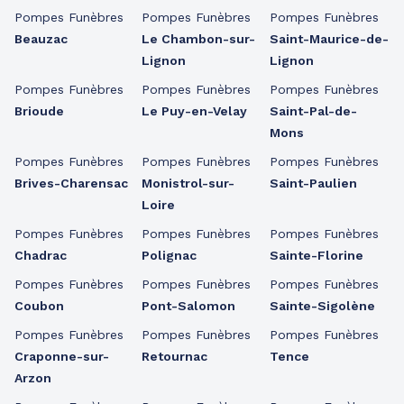
Pompes Funèbres
Pompes Funèbres
Pompes Funèbres
Beauzac
Le Chambon-sur-
Saint-Maurice-de-
Lignon
Lignon
Pompes Funèbres
Pompes Funèbres
Pompes Funèbres
Brioude
Le Puy-en-Velay
Saint-Pal-de-
Mons
Pompes Funèbres
Pompes Funèbres
Pompes Funèbres
Brives-Charensac
Monistrol-sur-
Saint-Paulien
Loire
Pompes Funèbres
Pompes Funèbres
Pompes Funèbres
Chadrac
Polignac
Sainte-Florine
Pompes Funèbres
Pompes Funèbres
Pompes Funèbres
Coubon
Pont-Salomon
Sainte-Sigolène
Pompes Funèbres
Pompes Funèbres
Pompes Funèbres
Craponne-sur-
Retournac
Tence
Arzon