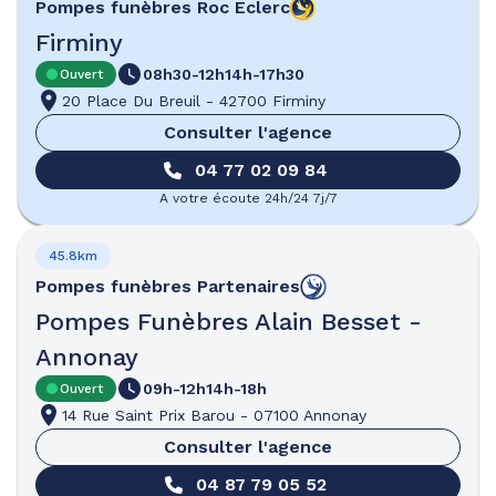
Pompes funèbres
Roc Eclerc
Firminy
08h30-12h
14h-17h30
Ouvert
20 Place Du Breuil
-
42700 Firminy
Consulter l'agence
04 77 02 09 84
A votre écoute 24h/24 7j/7
45.8km
Pompes funèbres
Partenaires
Pompes Funèbres Alain Besset -
Annonay
09h-12h
14h-18h
Ouvert
14 Rue Saint Prix Barou
-
07100 Annonay
Consulter l'agence
04 87 79 05 52