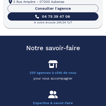
3 Rue Ampère
-
07200 Aubenas
Consulter l'agence
04 75 39 47 06
A votre écoute 24h/24 7j/7
Notre savoir-faire
350 agences à côté de vous
pour vous accompagner
Expertise & savoir-faire