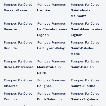
Pompes Funèbres
Pompes Funèbres
Pompes Funèbres
Bas-en-Basset
Lantriac
Saint-Just-
Malmont
Pompes Funèbres
Pompes Funèbres
Pompes Funèbres
Beauzac
Le Chambon-sur-
Saint-Maurice-de-
Lignon
Lignon
Pompes Funèbres
Pompes Funèbres
Pompes Funèbres
Brioude
Le Puy-en-Velay
Saint-Pal-de-
Mons
Pompes Funèbres
Pompes Funèbres
Pompes Funèbres
Brives-Charensac
Monistrol-sur-
Saint-Paulien
Loire
Pompes Funèbres
Pompes Funèbres
Pompes Funèbres
Chadrac
Polignac
Sainte-Florine
Pompes Funèbres
Pompes Funèbres
Pompes Funèbres
Coubon
Pont-Salomon
Sainte-Sigolène