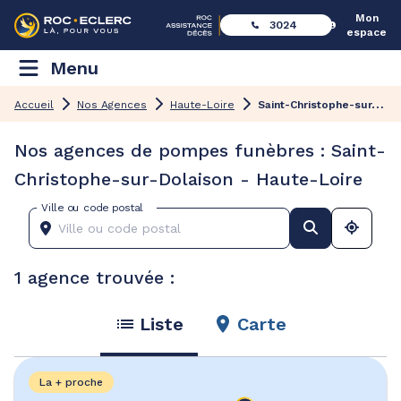
Mon
3024
espace
Menu
S
aint-Christophe-sur-Dolaison
Accueil
Nos Agences
Haute-Loire
Nos agences de pompes funèbres : Saint-
Christophe-sur-Dolaison - Haute-Loire
Ville ou code postal
1 agence trouvée :
Liste
Carte
La + proche