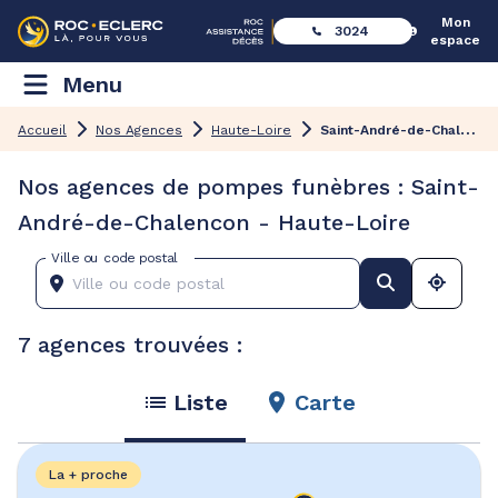
Mon
3024
espace
Menu
S
aint-André-de-Chalencon
Accueil
Nos Agences
Haute-Loire
Nos agences de pompes funèbres : Saint-
André-de-Chalencon - Haute-Loire
Ville ou code postal
7 agences trouvées :
Liste
Carte
La + proche