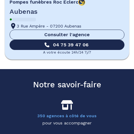
Pompes funèbres
Roc Eclerc
Aubenas
3 Rue Ampère
-
07200 Aubenas
Consulter l'agence
04 75 39 47 06
A votre écoute 24h/24 7j/7
Notre savoir-faire
350 agences à côté de vous
pour vous accompagner