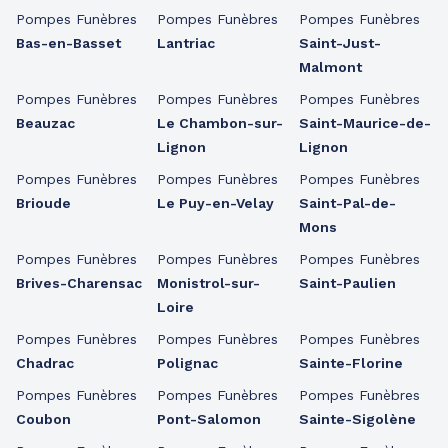
Pompes Funèbres
Pompes Funèbres
Pompes Funèbres
Bas-en-Basset
Lantriac
Saint-Just-
Malmont
Pompes Funèbres
Pompes Funèbres
Pompes Funèbres
Beauzac
Le Chambon-sur-
Saint-Maurice-de-
Lignon
Lignon
Pompes Funèbres
Pompes Funèbres
Pompes Funèbres
Brioude
Le Puy-en-Velay
Saint-Pal-de-
Mons
Pompes Funèbres
Pompes Funèbres
Pompes Funèbres
Brives-Charensac
Monistrol-sur-
Saint-Paulien
Loire
Pompes Funèbres
Pompes Funèbres
Pompes Funèbres
Chadrac
Polignac
Sainte-Florine
Pompes Funèbres
Pompes Funèbres
Pompes Funèbres
Coubon
Pont-Salomon
Sainte-Sigolène