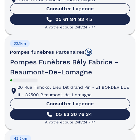
Consulter l'agence
05 61 84 93 45
A votre écoute 24h/24 7j/7
33.1km
Pompes funèbres
Partenaires
Pompes Funèbres Bély Fabrice -
Beaumont-De-Lomagne
20 Rue Timoko, Lieu Dit Grand Pin
-
ZI BORDEVILLE
II
-
82500 Beaumont-de-Lomagne
Consulter l'agence
05 63 30 76 34
A votre écoute 24h/24 7j/7
42.2km