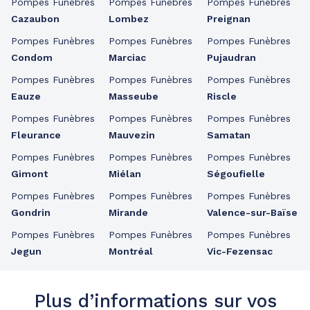
Pompes Funèbres
Pompes Funèbres
Pompes Funèbres
Cazaubon
Lombez
Preignan
Pompes Funèbres
Pompes Funèbres
Pompes Funèbres
Condom
Marciac
Pujaudran
Pompes Funèbres
Pompes Funèbres
Pompes Funèbres
Eauze
Masseube
Riscle
Pompes Funèbres
Pompes Funèbres
Pompes Funèbres
Fleurance
Mauvezin
Samatan
Pompes Funèbres
Pompes Funèbres
Pompes Funèbres
Gimont
Miélan
Ségoufielle
Pompes Funèbres
Pompes Funèbres
Pompes Funèbres
Gondrin
Mirande
Valence-sur-Baïse
Pompes Funèbres
Pompes Funèbres
Pompes Funèbres
Jegun
Montréal
Vic-Fezensac
Plus d’informations sur vos