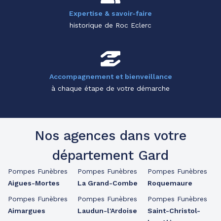
Expertise & savoir-faire
historique de Roc Eclerc
Accompagnement et bienveillance
à chaque étape de votre démarche
Nos agences dans votre
département Gard
Pompes Funèbres
Pompes Funèbres
Pompes Funèbres
Aigues-Mortes
La Grand-Combe
Roquemaure
Pompes Funèbres
Pompes Funèbres
Pompes Funèbres
Aimargues
Laudun-l'Ardoise
Saint-Christol-