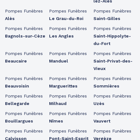
lez-Alès
Pompes Funèbres
Pompes Funèbres
Pompes Funèbres
Alès
Le Grau-du-Roi
Saint-Gilles
Pompes Funèbres
Pompes Funèbres
Pompes Funèbres
Bagnols-sur-Cèze
Les Angles
Saint-Hippolyte-
du-Fort
Pompes Funèbres
Pompes Funèbres
Pompes Funèbres
Beaucaire
Manduel
Saint-Privat-des-
Vieux
Pompes Funèbres
Pompes Funèbres
Pompes Funèbres
Beauvoisin
Marguerittes
Sommières
Pompes Funèbres
Pompes Funèbres
Pompes Funèbres
Bellegarde
Milhaud
Uzès
Pompes Funèbres
Pompes Funèbres
Pompes Funèbres
Bouillargues
Nîmes
Vauvert
Pompes Funèbres
Pompes Funèbres
Pompes Funèbres
Calvisson
Pont-Saint-Esprit
Vergèze