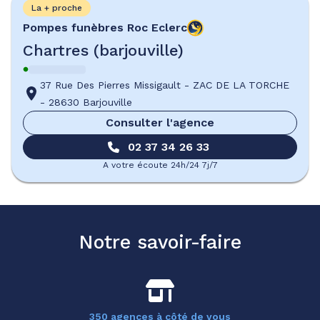
La + proche
Pompes funèbres
Roc Eclerc
Chartres (barjouville)
37 Rue Des Pierres Missigault
-
ZAC DE LA TORCHE
-
28630 Barjouville
Consulter l'agence
02 37 34 26 33
A votre écoute 24h/24 7j/7
Notre savoir-faire
350 agences à côté de vous