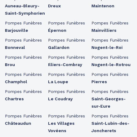
Auneau-Bleury-
Dreux
Maintenon
Saint-Symphorien
Pompes Funèbres
Pompes Funèbres
Pompes Funèbres
Barjouville
Épernon
Mainvilliers
Pompes Funèbres
Pompes Funèbres
Pompes Funèbres
Bonneval
Gallardon
Nogent-le-Roi
Pompes Funèbres
Pompes Funèbres
Pompes Funèbres
Brou
Illiers-Combray
Nogent-le-Rotrou
Pompes Funèbres
Pompes Funèbres
Pompes Funèbres
Champhol
La Loupe
Pierres
Pompes Funèbres
Pompes Funèbres
Pompes Funèbres
Chartres
Le Coudray
Saint-Georges-
sur-Eure
Pompes Funèbres
Pompes Funèbres
Pompes Funèbres
Châteaudun
Les Villages
Saint-Lubin-des-
Vovéens
Joncherets