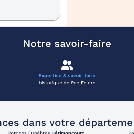
Notre savoir-faire
Expertise & savoir-faire
historique de Roc Eclerc
nces dans votre départeme
Pompes Funèbres
Hérimoncourt
P