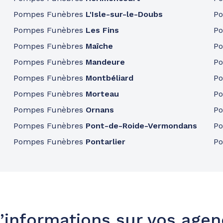
Pompes Funèbres
L'Isle-sur-le-Doubs
P
Pompes Funèbres
Les Fins
P
Pompes Funèbres
Maîche
P
Pompes Funèbres
Mandeure
P
Pompes Funèbres
Montbéliard
P
Pompes Funèbres
Morteau
P
Pompes Funèbres
Ornans
P
Pompes Funèbres
Pont-de-Roide-Vermondans
P
Pompes Funèbres
Pontarlier
P
’informations sur vos age