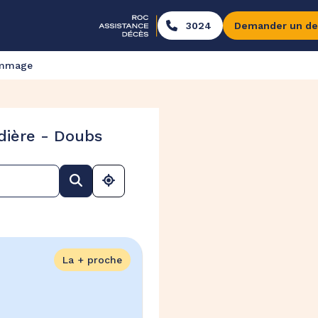
3024
Demander un de
ommage
dière - Doubs
La + proche