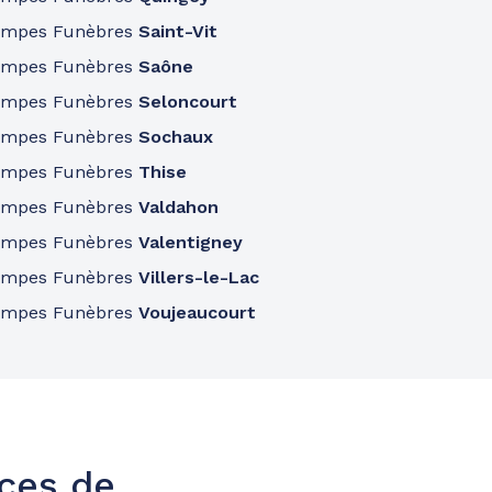
ompes Funèbres
Saint-Vit
ompes Funèbres
Saône
ompes Funèbres
Seloncourt
ompes Funèbres
Sochaux
ompes Funèbres
Thise
ompes Funèbres
Valdahon
ompes Funèbres
Valentigney
ompes Funèbres
Villers-le-Lac
ompes Funèbres
Voujeaucourt
nces de