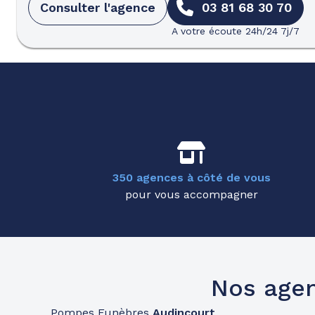
Consulter l'agence
03 81 68 30 70
A votre écoute 24h/24 7j/7
350 agences à côté de vous
pour vous accompagner
Nos age
Pompes Funèbres
Audincourt