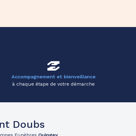
Accompagnement et bienveillance
à chaque étape de votre démarche
nt Doubs
ompes Funèbres
Quingey