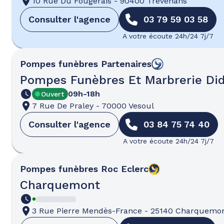
10 Rue Du Fougerais
-
90400 Trévenans
Consulter l'agence
03 79 59 03 58
A votre écoute 24h/24 7j/7
Pompes funèbres
Partenaires
Pompes Funèbres Et Marbrerie Did
09h-18h
Ouvert
7 Rue De Praley
-
70000 Vesoul
Consulter l'agence
03 84 75 74 40
A votre écoute 24h/24 7j/7
Pompes funèbres
Roc Eclerc
Charquemont
3 Rue Pierre Mendès-France
-
25140 Charquemo