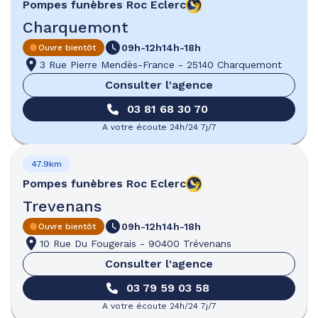
Pompes funèbres
Roc Eclerc
Charquemont
09h-12h
14h-18h
Ouvre bientôt
3 Rue Pierre Mendès-France
-
25140 Charquemont
Consulter l'agence
03 81 68 30 70
A votre écoute 24h/24 7j/7
47.9km
Pompes funèbres
Roc Eclerc
Trevenans
09h-12h
14h-18h
Ouvre bientôt
10 Rue Du Fougerais
-
90400 Trévenans
Consulter l'agence
03 79 59 03 58
A votre écoute 24h/24 7j/7