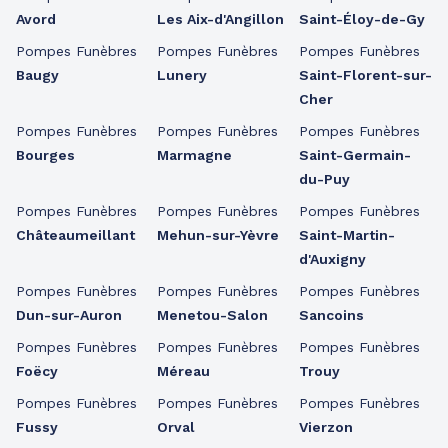
Avord
Les Aix-d'Angillon
Saint-Éloy-de-Gy
Pompes Funèbres
Pompes Funèbres
Pompes Funèbres
Baugy
Lunery
Saint-Florent-sur-
Cher
Pompes Funèbres
Pompes Funèbres
Pompes Funèbres
Bourges
Marmagne
Saint-Germain-
du-Puy
Pompes Funèbres
Pompes Funèbres
Pompes Funèbres
Châteaumeillant
Mehun-sur-Yèvre
Saint-Martin-
d'Auxigny
Pompes Funèbres
Pompes Funèbres
Pompes Funèbres
Dun-sur-Auron
Menetou-Salon
Sancoins
Pompes Funèbres
Pompes Funèbres
Pompes Funèbres
Foëcy
Méreau
Trouy
Pompes Funèbres
Pompes Funèbres
Pompes Funèbres
Fussy
Orval
Vierzon