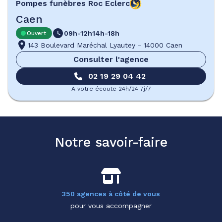
Pompes funèbres
Roc Eclerc
Caen
09h-12h
14h-18h
Ouvert
143 Boulevard Maréchal Lyautey
-
14000 Caen
Consulter l'agence
02 19 29 04 42
A votre écoute 24h/24 7j/7
Notre savoir-faire
350 agences à côté de vous
pour vous accompagner