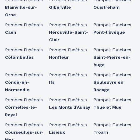
Blainville-sur-
Giberville
Ouistreham
Orne
Pompes Funèbres
Pompes Funèbres
Pompes Funèbres
Caen
Hérouville-Saint-
Pont-l'Évêque
Clair
Pompes Funèbres
Pompes Funèbres
Pompes Funèbres
Colombelles
Honfleur
Saint-Pierre-en-
Auge
Pompes Funèbres
Pompes Funèbres
Pompes Funèbres
Condé-en-
Ifs
Souleuvre en
Normandie
Bocage
Pompes Funèbres
Pompes Funèbres
Pompes Funèbres
Cormelles-le-
Les Monts d'Aunay
Thue et Mue
Royal
Pompes Funèbres
Pompes Funèbres
Pompes Funèbres
Courseulles-sur-
Lisieux
Troarn
Mer