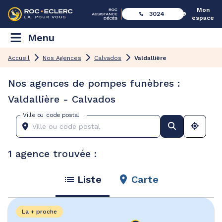
Mon
3024
espace
Menu
Accueil
Nos Agences
Calvados
Valdallière
Nos agences de pompes funèbres :
Valdallière - Calvados
Ville ou code postal
1 agence trouvée :
Liste
Carte
La + proche