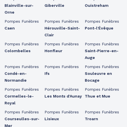
Blainville-sur-
Giberville
Ouistreham
Orne
Pompes Funèbres
Pompes Funèbres
Pompes Funèbres
Caen
Hérouville-Saint-
Pont-l'Évêque
Clair
Pompes Funèbres
Pompes Funèbres
Pompes Funèbres
Colombelles
Honfleur
Saint-Pierre-en-
Auge
Pompes Funèbres
Pompes Funèbres
Pompes Funèbres
Condé-en-
Ifs
Souleuvre en
Normandie
Bocage
Pompes Funèbres
Pompes Funèbres
Pompes Funèbres
Cormelles-le-
Les Monts d'Aunay
Thue et Mue
Royal
Pompes Funèbres
Pompes Funèbres
Pompes Funèbres
Courseulles-sur-
Lisieux
Troarn
Mer