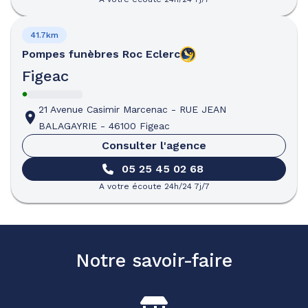
41.7km
Pompes funèbres
Roc Eclerc
Figeac
21 Avenue Casimir Marcenac
-
RUE JEAN
BALAGAYRIE
-
46100 Figeac
Consulter l'agence
05 25 45 02 68
A votre écoute 24h/24 7j/7
Notre savoir-faire