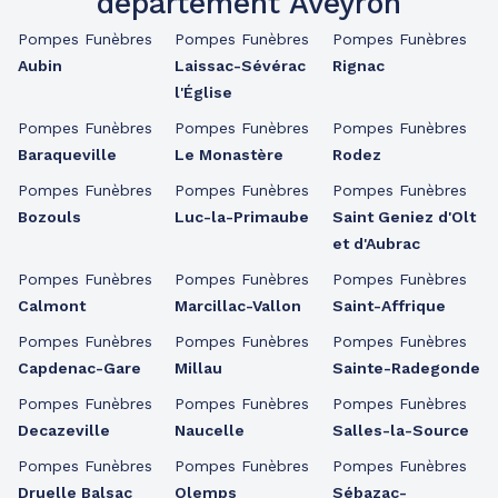
département Aveyron
Pompes Funèbres
Pompes Funèbres
Pompes Funèbres
Aubin
Laissac-Sévérac
Rignac
l'Église
Pompes Funèbres
Pompes Funèbres
Pompes Funèbres
Baraqueville
Le Monastère
Rodez
Pompes Funèbres
Pompes Funèbres
Pompes Funèbres
Bozouls
Luc-la-Primaube
Saint Geniez d'Olt
et d'Aubrac
Pompes Funèbres
Pompes Funèbres
Pompes Funèbres
Calmont
Marcillac-Vallon
Saint-Affrique
Pompes Funèbres
Pompes Funèbres
Pompes Funèbres
Capdenac-Gare
Millau
Sainte-Radegonde
Pompes Funèbres
Pompes Funèbres
Pompes Funèbres
Decazeville
Naucelle
Salles-la-Source
Pompes Funèbres
Pompes Funèbres
Pompes Funèbres
Druelle Balsac
Olemps
Sébazac-