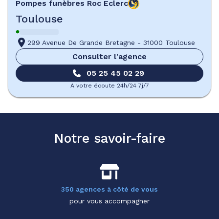
Pompes funèbres
Roc Eclerc
Toulouse
299 Avenue De Grande Bretagne
-
31000 Toulouse
Consulter l'agence
05 25 45 02 29
A votre écoute 24h/24 7j/7
Notre savoir-faire
350 agences à côté de vous
pour vous accompagner