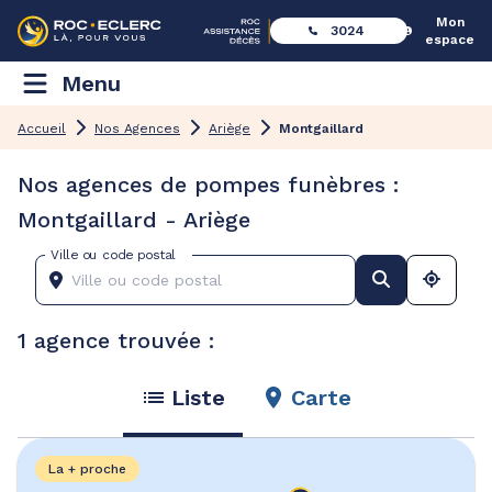
Mon
3024
espace
Menu
Accueil
Nos Agences
Ariège
Montgaillard
Nos agences de pompes funèbres :
Montgaillard - Ariège
Ville ou code postal
1 agence trouvée :
Liste
Carte
La + proche