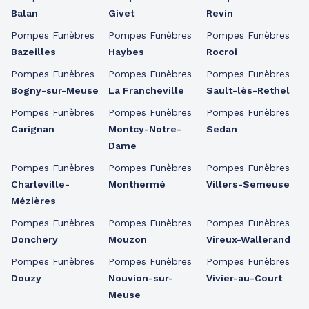
Balan
Givet
Revin
Pompes Funèbres
Pompes Funèbres
Pompes Funèbres
Bazeilles
Haybes
Rocroi
Pompes Funèbres
Pompes Funèbres
Pompes Funèbres
Bogny-sur-Meuse
La Francheville
Sault-lès-Rethel
Pompes Funèbres
Pompes Funèbres
Pompes Funèbres
Carignan
Montcy-Notre-
Sedan
Dame
Pompes Funèbres
Pompes Funèbres
Pompes Funèbres
Charleville-
Monthermé
Villers-Semeuse
Mézières
Pompes Funèbres
Pompes Funèbres
Pompes Funèbres
Donchery
Mouzon
Vireux-Wallerand
Pompes Funèbres
Pompes Funèbres
Pompes Funèbres
Douzy
Nouvion-sur-
Vivier-au-Court
Meuse