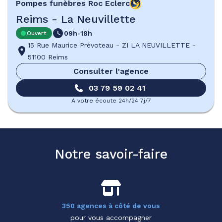
Pompes funèbres
Roc Eclerc
Reims - La Neuvillette
09h-18h
Ouvert
15 Rue Maurice Prévoteau
-
ZI LA NEUVILLETTE
-
51100 Reims
Consulter l'agence
03 79 59 02 41
A votre écoute 24h/24 7j/7
Notre savoir-faire
350 agences à côté de vous
pour vous accompagner