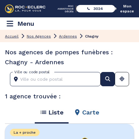
Mon
3024
espace
Menu
Accueil
Nos Agences
Ardennes
Chagny
Nos agences de pompes funèbres :
Chagny - Ardennes
Ville ou code postal
1 agence trouvée :
Liste
Carte
La + proche