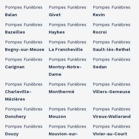
Pompes Funèbres
Pompes Funèbres
Pompes Funèbres
Balan
Givet
Revin
Pompes Funèbres
Pompes Funèbres
Pompes Funèbres
Bazeilles
Haybes
Rocroi
Pompes Funèbres
Pompes Funèbres
Pompes Funèbres
Bogny-sur-Meuse
La Francheville
Sault-lès-Rethel
Pompes Funèbres
Pompes Funèbres
Pompes Funèbres
Carignan
Montcy-Notre-
Sedan
Dame
Pompes Funèbres
Pompes Funèbres
Pompes Funèbres
Charleville-
Monthermé
Villers-Semeuse
Mézières
Pompes Funèbres
Pompes Funèbres
Pompes Funèbres
Donchery
Mouzon
Vireux-Wallerand
Pompes Funèbres
Pompes Funèbres
Pompes Funèbres
Douzy
Nouvion-sur-
Vivier-au-Court