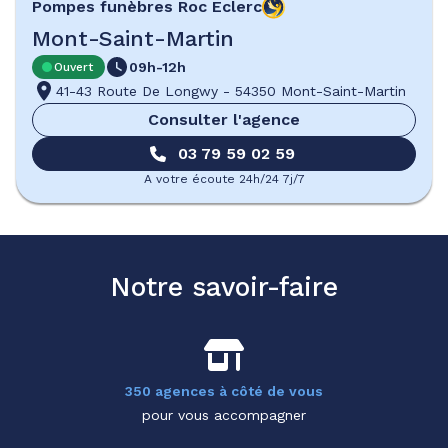
Pompes funèbres
Roc Eclerc
Mont-Saint-Martin
09h-12h
Ouvert
41-43 Route De Longwy
-
54350 Mont-Saint-Martin
Consulter l'agence
03 79 59 02 59
A votre écoute 24h/24 7j/7
Notre savoir-faire
350 agences à côté de vous
pour vous accompagner