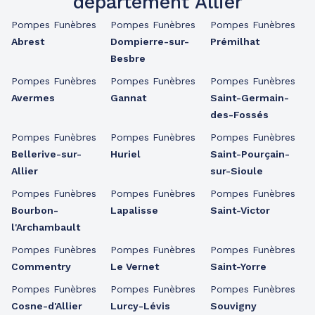
département Allier
Pompes Funèbres
Pompes Funèbres
Pompes Funèbres
Abrest
Dompierre-sur-
Prémilhat
Besbre
Pompes Funèbres
Pompes Funèbres
Pompes Funèbres
Avermes
Gannat
Saint-Germain-
des-Fossés
Pompes Funèbres
Pompes Funèbres
Pompes Funèbres
Bellerive-sur-
Huriel
Saint-Pourçain-
Allier
sur-Sioule
Pompes Funèbres
Pompes Funèbres
Pompes Funèbres
Bourbon-
Lapalisse
Saint-Victor
l'Archambault
Pompes Funèbres
Pompes Funèbres
Pompes Funèbres
Commentry
Le Vernet
Saint-Yorre
Pompes Funèbres
Pompes Funèbres
Pompes Funèbres
Cosne-d'Allier
Lurcy-Lévis
Souvigny