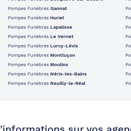
Pompes Funèbres
Gannat
P
Pompes Funèbres
Huriel
P
46.4km
Pompes Funèbres
Lapalisse
P
Pompes Funèbres
Le Vernet
P
Pompes Funèbres
Lurcy-Lévis
P
Pompes Funèbres
Montluçon
P
Pompes Funèbres
Moulins
P
Pompes Funèbres
Néris-les-Bains
P
Pompes Funèbres
Neuilly-le-Réal
P
’informations sur vos age