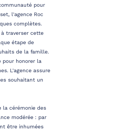
sa communauté pour
set, l'agence Roc
èques complètes.
à traverser cette
haque étape de
haits de la famille.
e pour honorer la
hes. L'agence assure
les souhaitant un
e la cérémonie des
ance modérée : par
ent être inhumées