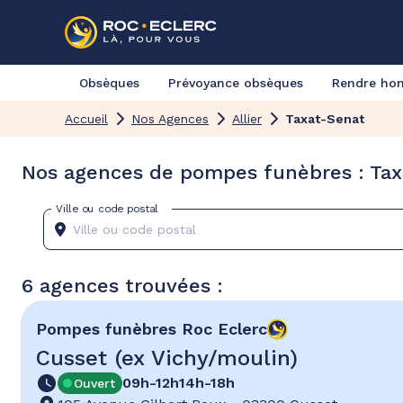
Obsèques
Prévoyance obsèques
Rendre h
Accueil
Nos Agences
Allier
Taxat-Senat
Nos agences de pompes funèbres : Taxa
Ville ou code postal
6 agences trouvées :
Pompes funèbres
Roc Eclerc
Cusset (ex Vichy/moulin)
09h-12h
14h-18h
Ouvert