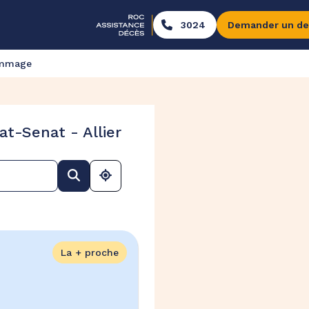
3024
Demander un de
ommage
t-Senat - Allier
La + proche