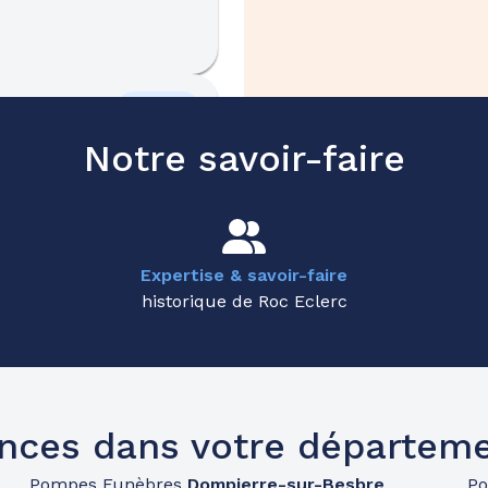
43.8km
Notre savoir-faire
Expertise & savoir-faire
historique de Roc Eclerc
45.4km
Cébazat
nces dans votre départemen
Pompes Funèbres
Dompierre-sur-Besbre
P