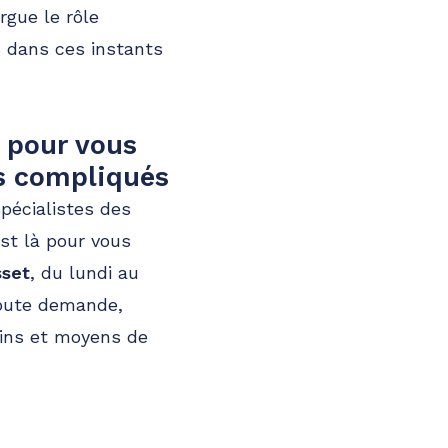
gue le rôle
s dans ces instants
 pour vous
s compliqués
spécialistes des
st là pour vous
sset
, du lundi au
toute demande,
mins et moyens de