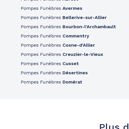
A votre écoute 24h/24 7j/7
Pompes Funèbres
Avermes
Pompes Funèbres
Bellerive-sur-Allier
Pompes funèbres
Roc Eclerc
Pompes Funèbres
Bourbon-l'Archambault
Domérat
Pompes Funèbres
Commentry
09h-12h
14h-18h
Ouvert
1 Rue Des Ardillats
-
03410 Domérat
Pompes Funèbres
Cosne-d'Allier
Pompes Funèbres
Creuzier-le-Vieux
Consulter l'agence
04 70 20 16 16
Pompes Funèbres
Cusset
A votre écoute 24h/24 7j/7
Pompes Funèbres
Désertines
Pompes Funèbres
Domérat
Plus d