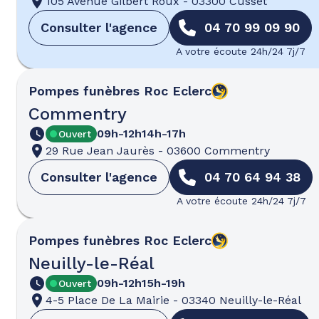
105 Avenue Gilbert Roux
-
03300 Cusset
Consulter l'agence
04 70 99 09 90
A votre écoute 24h/24 7j/7
Pompes funèbres
Roc Eclerc
Commentry
09h-12h
14h-17h
Ouvert
29 Rue Jean Jaurès
-
03600 Commentry
Consulter l'agence
04 70 64 94 38
A votre écoute 24h/24 7j/7
Pompes funèbres
Roc Eclerc
Neuilly-le-Réal
09h-12h
15h-19h
Ouvert
4-5 Place De La Mairie
-
03340 Neuilly-le-Réal