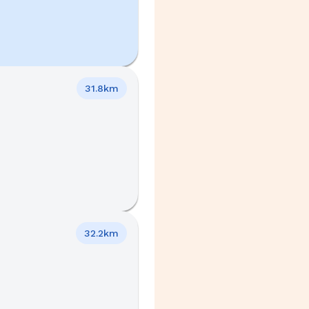
31.8km
32.2km