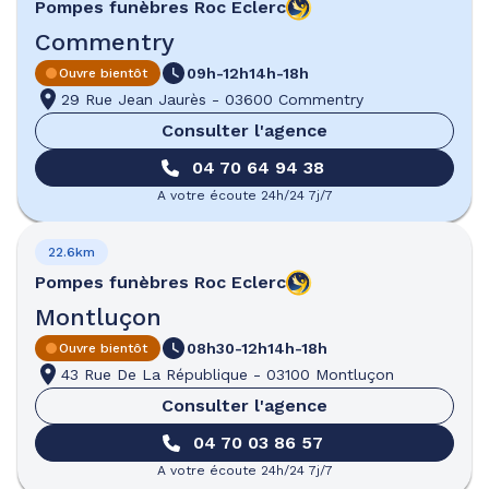
Pompes funèbres
Roc Eclerc
Commentry
09h-12h
14h-18h
Ouvre bientôt
29 Rue Jean Jaurès
-
03600 Commentry
Consulter l'agence
04 70 64 94 38
A votre écoute 24h/24 7j/7
22.6km
Pompes funèbres
Roc Eclerc
Montluçon
08h30-12h
14h-18h
Ouvre bientôt
43 Rue De La République
-
03100 Montluçon
Consulter l'agence
04 70 03 86 57
A votre écoute 24h/24 7j/7