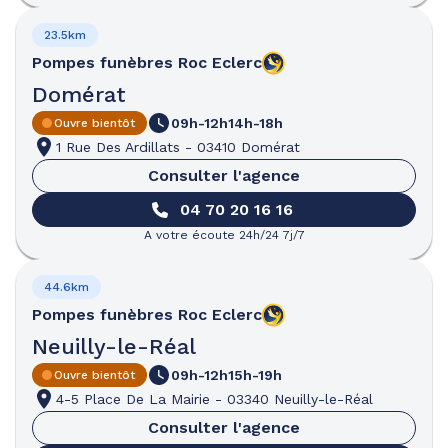
23.5km
Pompes funèbres
Roc Eclerc
Domérat
09h-12h
14h-18h
Ouvre bientôt
1 Rue Des Ardillats
-
03410 Domérat
Consulter l'agence
04 70 20 16 16
A votre écoute 24h/24 7j/7
44.6km
Pompes funèbres
Roc Eclerc
Neuilly-le-Réal
09h-12h
15h-19h
Ouvre bientôt
4-5 Place De La Mairie
-
03340 Neuilly-le-Réal
Consulter l'agence