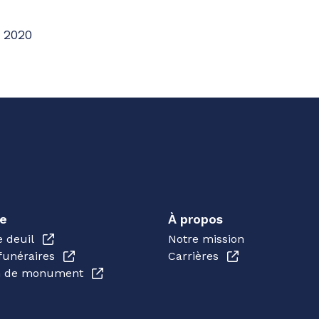
 2020
e
À propos
e deuil
Notre mission
funéraires
Carrières
en de monument