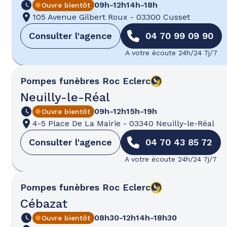
09h-12h
14h-18h
Ouvre bientôt
105 Avenue Gilbert Roux
-
03300 Cusset
Consulter l'agence
04 70 99 09 90
A votre écoute 24h/24 7j/7
Pompes funèbres
Roc Eclerc
Neuilly-le-Réal
09h-12h
15h-19h
Ouvre bientôt
4-5 Place De La Mairie
-
03340 Neuilly-le-Réal
Consulter l'agence
04 70 43 85 72
A votre écoute 24h/24 7j/7
Pompes funèbres
Roc Eclerc
Cébazat
08h30-12h
14h-18h30
Ouvre bientôt