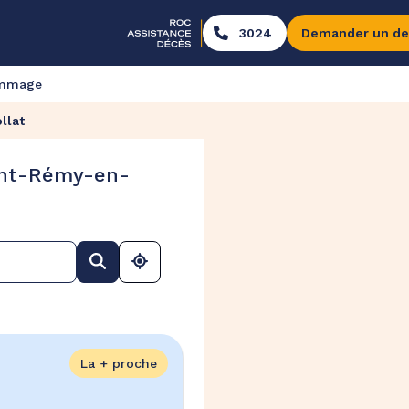
3024
Demander un de
ommage
llat
int-Rémy-en-
La + proche