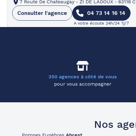
7 Route De Chateaugay
-
ZI DE LADOUX
-
63118 
Consulter l'agence
04 73 14 16 14
A votre écoute 24h/24 7j/7
Pompes funèbres
Roc Eclerc
Commentry
09h-12h
14h-17h
Ouvre bientôt
29 Rue Jean Jaurès
-
03600 Commentry
Consulter l'agence
04 70 64 94 38
350 agences à côté de vous
pour vous accompagner
A votre écoute 24h/24 7j/7
Nos age
Pompes Funèbres
Abrest