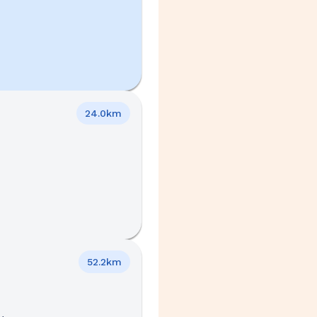
24.0km
52.2km