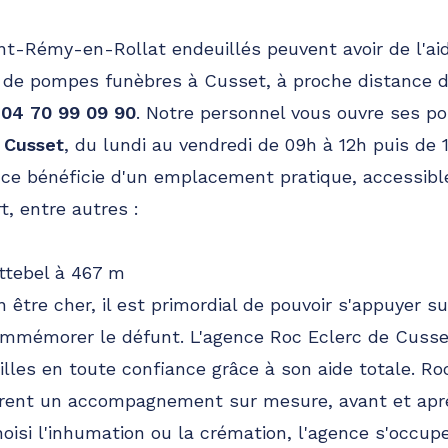
int-Rémy-en-Rollat endeuillés peuvent avoir de l'aid
c de pompes funèbres à Cusset, à proche distance 
u
04 70 99 09 90
. Notre personnel vous ouvre ses p
 Cusset
, du lundi au vendredi de 09h à 12h puis de
nce bénéficie d'un emplacement pratique, accessible
, entre autres :
ttebel à 467 m
n être cher, il est primordial de pouvoir s'appuyer
ommémorer le défunt. L'agence Roc Eclerc de Cusse
illes en toute confiance grâce à son aide totale. Ro
ffrent un accompagnement sur mesure, avant et apr
hoisi l'inhumation ou la crémation, l'agence s'occu