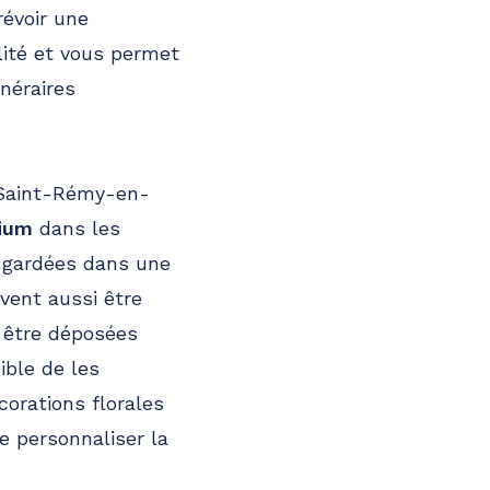
révoir une
alité et vous permet
néraires
e Saint-Rémy-en-
ium
dans les
e gardées dans une
vent aussi être
t être déposées
ible de les
corations florales
 personnaliser la