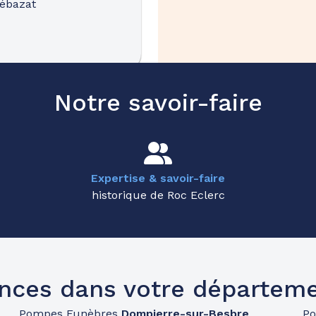
Cébazat
54.7km
Notre savoir-faire
Expertise & savoir-faire
historique de Roc Eclerc
nces dans votre départemen
Pompes Funèbres
Dompierre-sur-Besbre
P