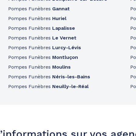
Pompes Funèbres
Gannat
P
Pompes Funèbres
Huriel
P
Pompes Funèbres
Lapalisse
P
Pompes Funèbres
Le Vernet
P
Pompes Funèbres
Lurcy-Lévis
P
Pompes Funèbres
Montluçon
P
Pompes Funèbres
Moulins
P
Pompes Funèbres
Néris-les-Bains
P
Pompes Funèbres
Neuilly-le-Réal
P
’informations sur vos age