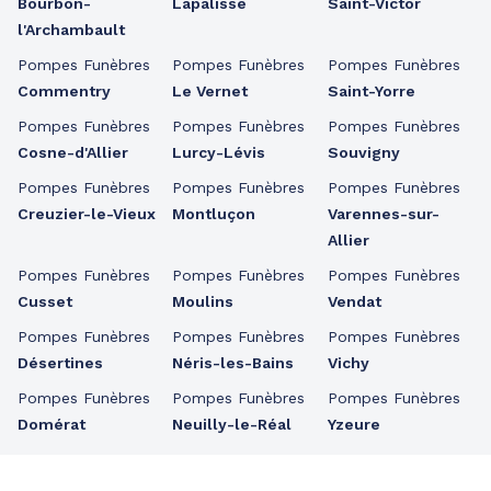
Bourbon-
Lapalisse
Saint-Victor
l'Archambault
Pompes Funèbres
Pompes Funèbres
Pompes Funèbres
Commentry
Le Vernet
Saint-Yorre
Pompes Funèbres
Pompes Funèbres
Pompes Funèbres
Cosne-d'Allier
Lurcy-Lévis
Souvigny
Pompes Funèbres
Pompes Funèbres
Pompes Funèbres
Creuzier-le-Vieux
Montluçon
Varennes-sur-
Allier
Pompes Funèbres
Pompes Funèbres
Pompes Funèbres
Cusset
Moulins
Vendat
Pompes Funèbres
Pompes Funèbres
Pompes Funèbres
Désertines
Néris-les-Bains
Vichy
Pompes Funèbres
Pompes Funèbres
Pompes Funèbres
Domérat
Neuilly-le-Réal
Yzeure