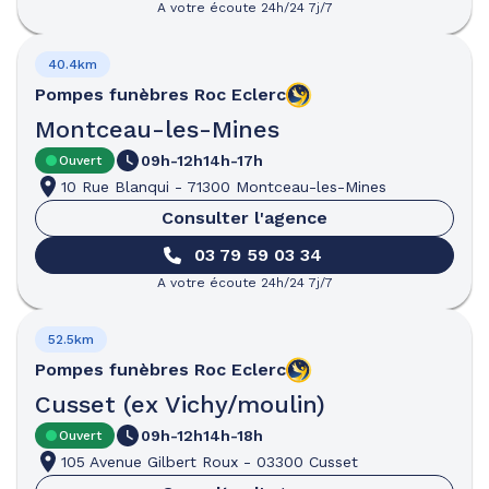
A votre écoute 24h/24 7j/7
40.4km
Pompes funèbres
Roc Eclerc
Montceau-les-Mines
09h-12h
14h-17h
Ouvert
10 Rue Blanqui
-
71300 Montceau-les-Mines
Consulter l'agence
03 79 59 03 34
A votre écoute 24h/24 7j/7
52.5km
Pompes funèbres
Roc Eclerc
Cusset (ex Vichy/moulin)
09h-12h
14h-18h
Ouvert
105 Avenue Gilbert Roux
-
03300 Cusset