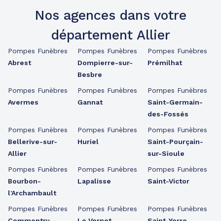
Nos agences dans votre
département Allier
Pompes Funèbres
Pompes Funèbres
Pompes Funèbres
Abrest
Dompierre-sur-
Prémilhat
Besbre
Pompes Funèbres
Pompes Funèbres
Pompes Funèbres
Avermes
Gannat
Saint-Germain-
des-Fossés
Pompes Funèbres
Pompes Funèbres
Pompes Funèbres
Bellerive-sur-
Huriel
Saint-Pourçain-
Allier
sur-Sioule
Pompes Funèbres
Pompes Funèbres
Pompes Funèbres
Bourbon-
Lapalisse
Saint-Victor
l'Archambault
Pompes Funèbres
Pompes Funèbres
Pompes Funèbres
Commentry
Le Vernet
Saint-Yorre