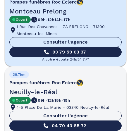
Pompes funèbres
Roc Eclerc
Montceau Prelong
09h-12h
14h-17h
Ouvert
1 Rue Des Chavannes
-
ZA PRELONG
-
71300
Montceau-les-Mines
Consulter l'agence
03 79 59 03 37
A votre écoute 24h/24 7j/7
39.7km
Pompes funèbres
Roc Eclerc
Neuilly-le-Réal
09h-12h
15h-19h
Ouvert
4-5 Place De La Mairie
-
03340 Neuilly-le-Réal
Consulter l'agence
04 70 43 85 72