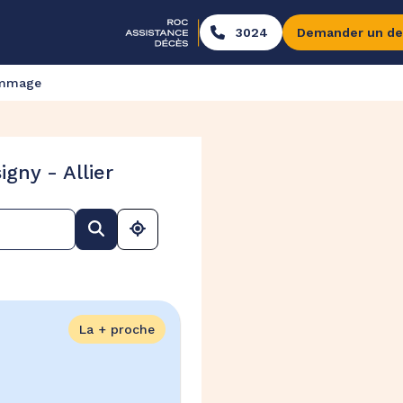
3024
Demander un de
ommage
gny - Allier
La + proche