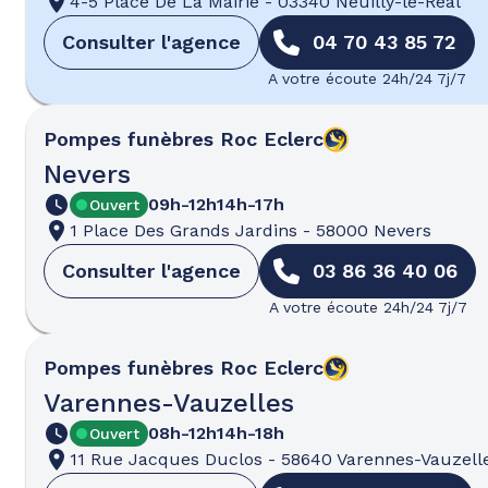
4-5 Place De La Mairie
-
03340 Neuilly-le-Réal
Consulter l'agence
04 70 43 85 72
A votre écoute 24h/24 7j/7
Pompes funèbres
Roc Eclerc
Nevers
09h-12h
14h-17h
Ouvert
1 Place Des Grands Jardins
-
58000 Nevers
Consulter l'agence
03 86 36 40 06
A votre écoute 24h/24 7j/7
Pompes funèbres
Roc Eclerc
Varennes-Vauzelles
08h-12h
14h-18h
Ouvert
11 Rue Jacques Duclos
-
58640 Varennes-Vauzell