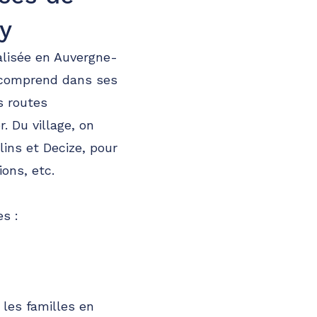
y
alisée en Auvergne-
comprend dans ses
s routes
. Du village, on
ns et Decize, pour
ons, etc.
es :
 les familles en