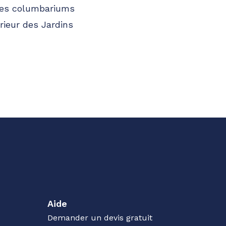
 les columbariums
érieur des Jardins
Aide
Demander un devis gratuit