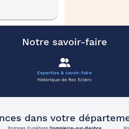
Notre savoir-faire
Expertise & savoir-faire
historique de Roc Eclerc
nces dans votre départemen
Pompes Funèbres
Dompierre-sur-Besbre
P