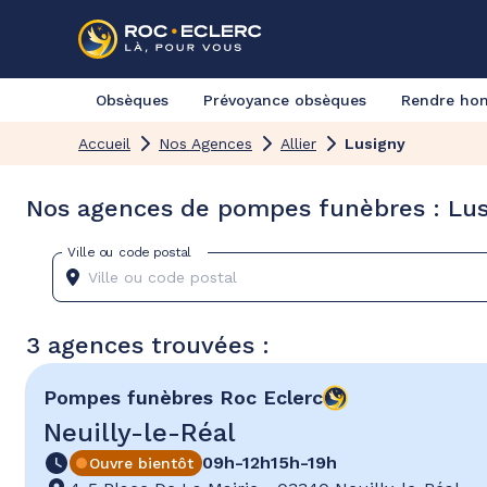
Obsèques
Prévoyance obsèques
Rendre h
Accueil
Nos Agences
Allier
Lusigny
Nos agences de pompes funèbres : Lusi
Ville ou code postal
3 agences trouvées :
Pompes funèbres
Roc Eclerc
Neuilly-le-Réal
09h-12h
15h-19h
Ouvre bientôt