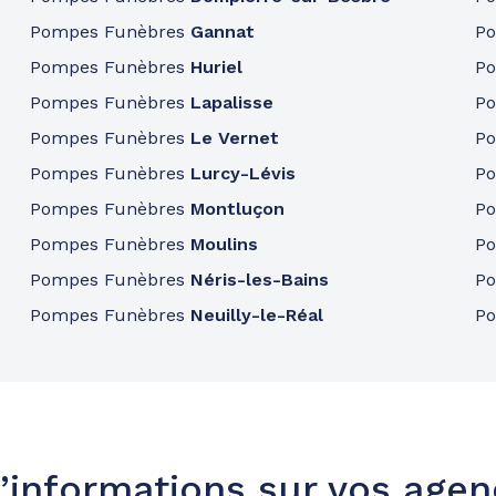
Pompes Funèbres
Gannat
P
Pompes Funèbres
Huriel
P
Pompes Funèbres
Lapalisse
P
Pompes Funèbres
Le Vernet
P
Pompes Funèbres
Lurcy-Lévis
P
Pompes Funèbres
Montluçon
P
Pompes Funèbres
Moulins
P
Pompes Funèbres
Néris-les-Bains
P
Pompes Funèbres
Neuilly-le-Réal
P
’informations sur vos age