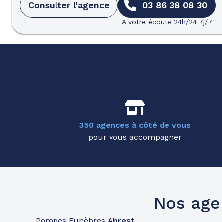
Consulter l'agence
03 86 38 08 30
A votre écoute 24h/24 7j/7
350 agences à côté de vous
pour vous accompagner
Nos age
Pompes Funèbres
Abrest