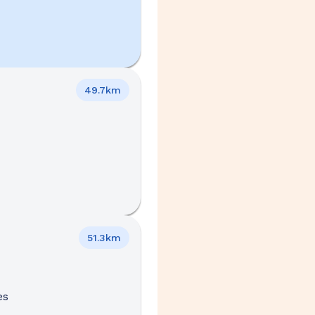
49.7km
51.3km
es