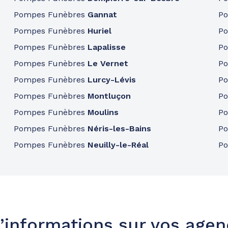
Pompes Funèbres
Gannat
P
Pompes Funèbres
Huriel
P
Pompes Funèbres
Lapalisse
P
Pompes Funèbres
Le Vernet
P
Pompes Funèbres
Lurcy-Lévis
P
Pompes Funèbres
Montluçon
P
Pompes Funèbres
Moulins
P
Pompes Funèbres
Néris-les-Bains
P
Pompes Funèbres
Neuilly-le-Réal
P
’informations sur vos age