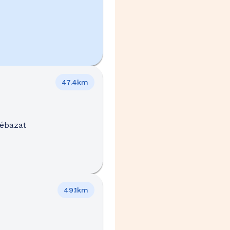
47.4km
Cébazat
49.1km