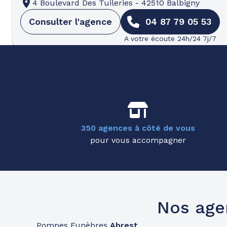
4 Boulevard Des Tuileries
-
42510 Balbigny
Consulter l'agence
04 87 79 05 53
A votre écoute 24h/24 7j/7
Pompes funèbres
Roc Eclerc
Neuilly-le-Réal
09h-12h
15h-19h
Ouvre bientôt
4-5 Place De La Mairie
-
03340 Neuilly-le-Réal
Consulter l'agence
04 70 43 85 72
350 agences à côté de vous
pour vous accompagner
A votre écoute 24h/24 7j/7
Pompes funèbres
Roc Eclerc
Beaumont
Nos age
08h30-12h
14h-18h30
Ouvre bientôt
330 Avenue Du Parc
-
63110 Beaumont
Pompes Funèbres
Abrest