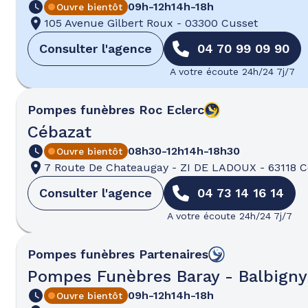
09h-12h
14h-18h
Ouvre bientôt
105 Avenue Gilbert Roux
-
03300 Cusset
Consulter l'agence
04 70 99 09 90
A votre écoute 24h/24 7j/7
Pompes funèbres
Roc Eclerc
Cébazat
08h30-12h
14h-18h30
Ouvre bientôt
7 Route De Chateaugay
-
ZI DE LADOUX
-
63118 
Consulter l'agence
04 73 14 16 14
A votre écoute 24h/24 7j/7
Pompes funèbres
Partenaires
Pompes Funèbres Baray - Balbigny
09h-12h
14h-18h
Ouvre bientôt