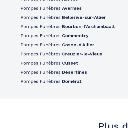
Consulter l'agence
04 73 27 20 00
Pompes Funèbres
Avermes
A votre écoute 24h/24 7j/7
Pompes Funèbres
Bellerive-sur-Allier
Pompes Funèbres
Bourbon-l'Archambault
Pompes Funèbres
Commentry
Pompes Funèbres
Cosne-d'Allier
Pompes Funèbres
Creuzier-le-Vieux
Pompes Funèbres
Cusset
Pompes Funèbres
Désertines
Pompes Funèbres
Domérat
Plus d