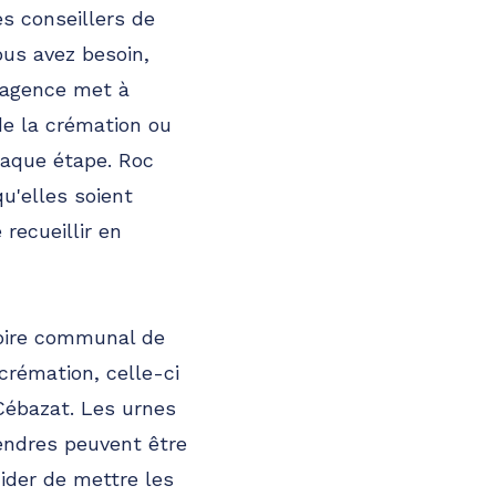
s conseillers de
ous avez besoin,
l'agence met à
de la crémation ou
haque étape. Roc
u'elles soient
recueillir en
toire communal de
 crémation, celle-ci
Cébazat. Les urnes
endres peuvent être
ider de mettre les