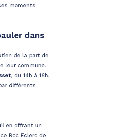
r ces moments
pauler dans
tien de la part de
de leur commune.
sset
, du 14h à 18h.
par différents
l en offrant un
nce Roc Eclerc de