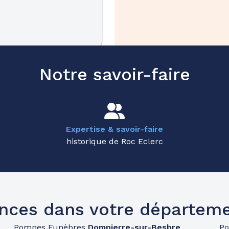
49.1km
Notre savoir-faire
Expertise & savoir-faire
historique de Roc Eclerc
53.9km
nces dans votre départemen
Pompes Funèbres
Dompierre-sur-Besbre
P