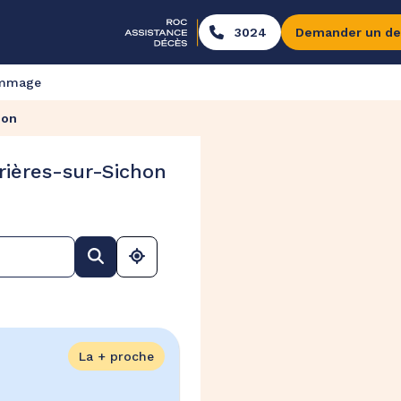
3024
Demander un de
ommage
hon
rières-sur-Sichon
La + proche