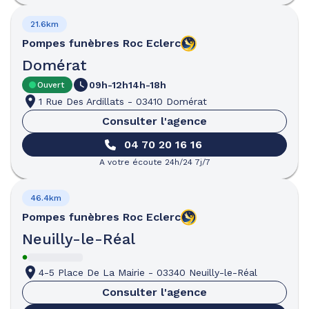
21.6km
Pompes funèbres
Roc Eclerc
Domérat
09h-12h
14h-18h
Ouvert
1 Rue Des Ardillats
-
03410 Domérat
Consulter l'agence
04 70 20 16 16
A votre écoute 24h/24 7j/7
46.4km
Pompes funèbres
Roc Eclerc
Neuilly-le-Réal
4-5 Place De La Mairie
-
03340 Neuilly-le-Réal
Consulter l'agence