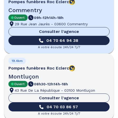
Pompes funèbres
Roc Eclerc
Commentry
09h-12h
14h-18h
Ouvert
29 Rue Jean Jaurès
-
03600 Commentry
Consulter l'agence
04 70 64 94 38
A votre écoute 24h/24 7j/7
19.4km
Pompes funèbres
Roc Eclerc
Montluçon
08h30-12h
14h-18h
Ouvert
43 Rue De La République
-
03100 Montluçon
Consulter l'agence
04 70 03 86 57
A votre écoute 24h/24 7j/7