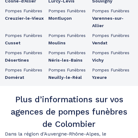
Cosne-d'Allier
Lurcy-Lévis
Souvigny
Pompes Funèbres
Pompes Funèbres
Pompes Funèbres
Creuzier-le-Vieux
Montluçon
Varennes-sur-
Allier
Pompes Funèbres
Pompes Funèbres
Pompes Funèbres
Cusset
Moulins
Vendat
Pompes Funèbres
Pompes Funèbres
Pompes Funèbres
Désertines
Néris-les-Bains
Vichy
Pompes Funèbres
Pompes Funèbres
Pompes Funèbres
Domérat
Neuilly-le-Réal
Yzeure
Plus d’informations sur vos
agences de pompes funèbres
de Colombier
Dans la région d'Auvergne-Rhône-Alpes, le