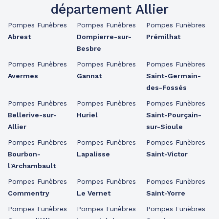
département Allier
Pompes Funèbres
Pompes Funèbres
Pompes Funèbres
Abrest
Dompierre-sur-
Prémilhat
Besbre
Pompes Funèbres
Pompes Funèbres
Pompes Funèbres
Avermes
Gannat
Saint-Germain-
des-Fossés
Pompes Funèbres
Pompes Funèbres
Pompes Funèbres
Bellerive-sur-
Huriel
Saint-Pourçain-
Allier
sur-Sioule
Pompes Funèbres
Pompes Funèbres
Pompes Funèbres
Bourbon-
Lapalisse
Saint-Victor
l'Archambault
Pompes Funèbres
Pompes Funèbres
Pompes Funèbres
Commentry
Le Vernet
Saint-Yorre
Pompes Funèbres
Pompes Funèbres
Pompes Funèbres