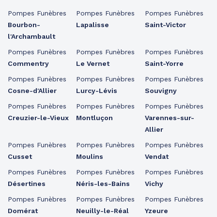
Pompes Funèbres
Pompes Funèbres
Pompes Funèbres
Bourbon-
Lapalisse
Saint-Victor
l'Archambault
Pompes Funèbres
Pompes Funèbres
Pompes Funèbres
Commentry
Le Vernet
Saint-Yorre
Pompes Funèbres
Pompes Funèbres
Pompes Funèbres
Cosne-d'Allier
Lurcy-Lévis
Souvigny
Pompes Funèbres
Pompes Funèbres
Pompes Funèbres
Creuzier-le-Vieux
Montluçon
Varennes-sur-
Allier
Pompes Funèbres
Pompes Funèbres
Pompes Funèbres
Cusset
Moulins
Vendat
Pompes Funèbres
Pompes Funèbres
Pompes Funèbres
Désertines
Néris-les-Bains
Vichy
Pompes Funèbres
Pompes Funèbres
Pompes Funèbres
Domérat
Neuilly-le-Réal
Yzeure