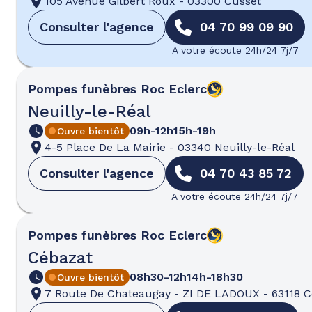
105 Avenue Gilbert Roux
-
03300 Cusset
Consulter l'agence
04 70 99 09 90
A votre écoute 24h/24 7j/7
Pompes funèbres
Roc Eclerc
Neuilly-le-Réal
09h-12h
15h-19h
Ouvre bientôt
4-5 Place De La Mairie
-
03340 Neuilly-le-Réal
Consulter l'agence
04 70 43 85 72
A votre écoute 24h/24 7j/7
Pompes funèbres
Roc Eclerc
Cébazat
08h30-12h
14h-18h30
Ouvre bientôt
7 Route De Chateaugay
-
ZI DE LADOUX
-
63118 