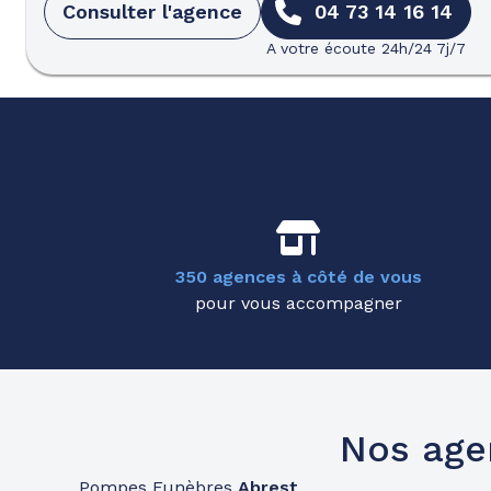
Consulter l'agence
04 73 14 16 14
A votre écoute 24h/24 7j/7
350 agences à côté de vous
pour vous accompagner
Nos age
Pompes Funèbres
Abrest