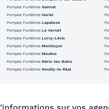
Pompes Funèbres
Gannat
P
Pompes Funèbres
Huriel
P
Pompes Funèbres
Lapalisse
P
Pompes Funèbres
Le Vernet
P
Pompes Funèbres
Lurcy-Lévis
P
Pompes Funèbres
Montluçon
P
Pompes Funèbres
Moulins
P
Pompes Funèbres
Néris-les-Bains
P
Pompes Funèbres
Neuilly-le-Réal
P
’informations sur vos age