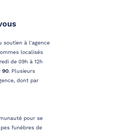
vous
u soutien à l'agence
 sommes localisés
redi de 09h à 12h
9 90
. Plusieurs
gence, dont par
ommunauté pour se
mpes funèbres de