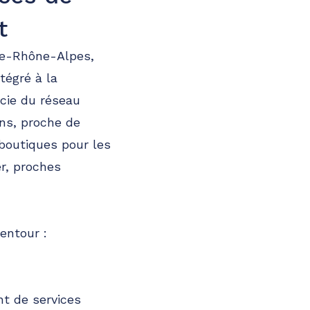
t
ne-Rhône-Alpes,
tégré à la
ie du réseau
ins, proche de
outiques pour les
er, proches
entour :
nt de services