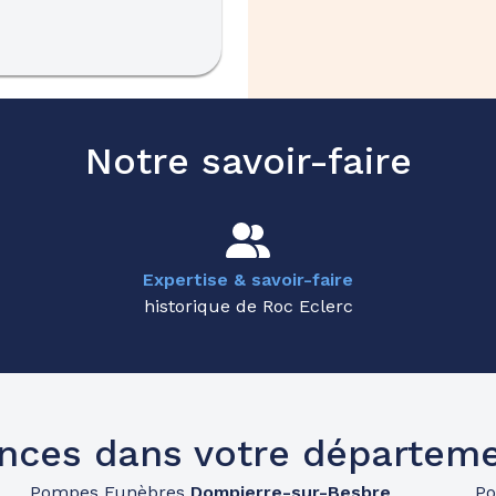
Notre savoir-faire
Expertise & savoir-faire
historique de Roc Eclerc
nces dans votre départemen
Pompes Funèbres
Dompierre-sur-Besbre
P