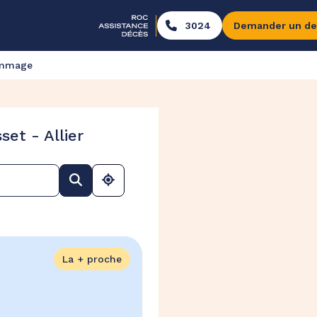
3024
Demander un de
ommage
et - Allier
La + proche