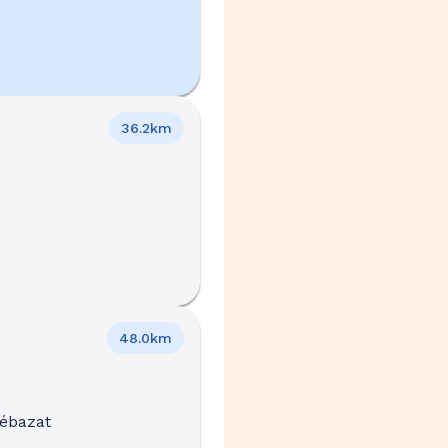
36.2km
48.0km
Cébazat