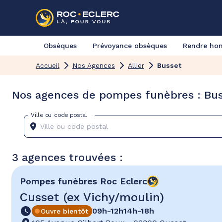
Obsèques
Prévoyance obsèques
Rendre h
Accueil
Nos Agences
Allier
Busset
Nos agences de pompes funèbres : Buss
Ville ou code postal
3 agences trouvées :
Pompes funèbres
Roc Eclerc
Cusset (ex Vichy/moulin)
09h-12h
14h-18h
Ouvre bientôt