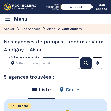
Mon
3024
espace
Menu
Accueil
Nos Agences
Aisne
Vaux-Andigny
Nos agences de pompes funèbres : Vaux-
Andigny - Aisne
Ville ou code postal
5 agences trouvées :
Liste
Carte
La + proche