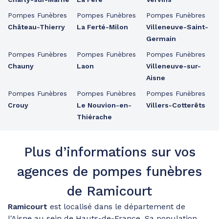
Pompes Funèbres
Pompes Funèbres
Pompes Funèbres
Château-Thierry
La Ferté-Milon
Villeneuve-Saint-
Germain
Pompes Funèbres
Pompes Funèbres
Pompes Funèbres
Chauny
Laon
Villeneuve-sur-
Aisne
Pompes Funèbres
Pompes Funèbres
Pompes Funèbres
Crouy
Le Nouvion-en-
Villers-Cotterêts
Thiérache
Plus d’informations sur vos
agences de pompes funèbres
de Ramicourt
Ramicourt
est localisé dans le département de
l'Aisne au sein de Hauts-de-France. Sa population