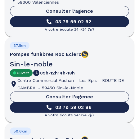
59300 Valenciennes
Consulter l'agence
03 79 59 02 92
A votre écoute 24h/24 7j/7
37.1km
Pompes funèbres
Roc Eclerc
Sin-le-noble
09h-12h
14h-18h
Ouvert
Centre Commercial Auchan - Les Epis
-
ROUTE DE
CAMBRAI
-
59450 Sin-le-Noble
Consulter l'agence
03 79 59 02 86
A votre écoute 24h/24 7j/7
50.6km