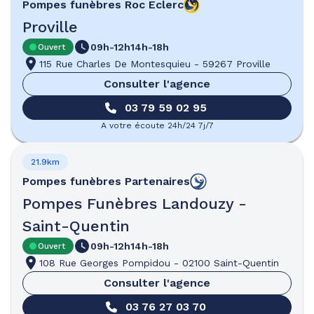
Pompes funèbres
Roc Eclerc
Proville
09h-12h
14h-18h
Ouvert
115 Rue Charles De Montesquieu
-
59267 Proville
Consulter l'agence
03 79 59 02 95
A votre écoute 24h/24 7j/7
21.9km
Pompes funèbres
Partenaires
Pompes Funèbres Landouzy -
Saint-Quentin
09h-12h
14h-18h
Ouvert
108 Rue Georges Pompidou
-
02100 Saint-Quentin
Consulter l'agence
03 76 27 03 70