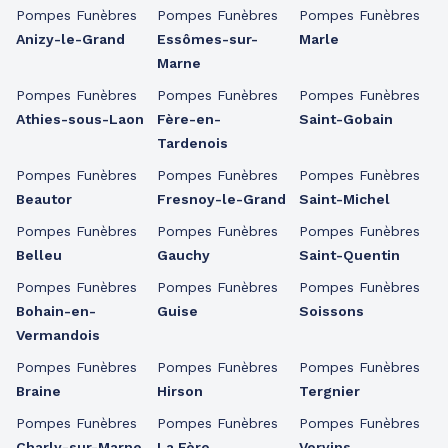
Pompes Funèbres
Pompes Funèbres
Pompes Funèbres
Anizy-le-Grand
Essômes-sur-
Marle
Marne
Pompes Funèbres
Pompes Funèbres
Pompes Funèbres
Athies-sous-Laon
Fère-en-
Saint-Gobain
Tardenois
Pompes Funèbres
Pompes Funèbres
Pompes Funèbres
Beautor
Fresnoy-le-Grand
Saint-Michel
Pompes Funèbres
Pompes Funèbres
Pompes Funèbres
Belleu
Gauchy
Saint-Quentin
Pompes Funèbres
Pompes Funèbres
Pompes Funèbres
Bohain-en-
Guise
Soissons
Vermandois
Pompes Funèbres
Pompes Funèbres
Pompes Funèbres
Braine
Hirson
Tergnier
Pompes Funèbres
Pompes Funèbres
Pompes Funèbres
Charly-sur-Marne
La Fère
Vervins