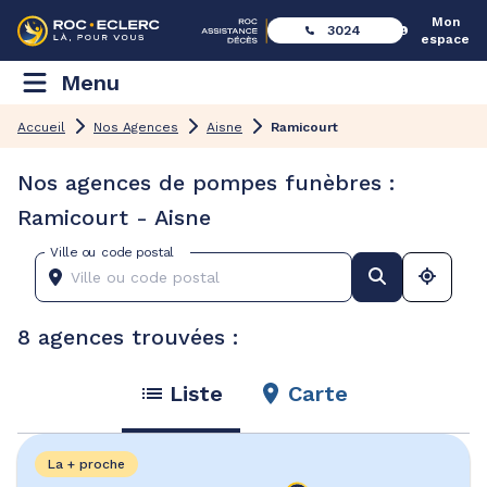
Mon
3024
espace
Menu
Accueil
Nos Agences
Aisne
Ramicourt
Nos agences de pompes funèbres :
Ramicourt - Aisne
Ville ou code postal
8 agences trouvées :
Liste
Carte
La + proche