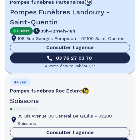
Pompes funèbres
Partenaires
Pompes Funèbres Landouzy -
Saint-Quentin
09h-12h
14h-18h
Ouvert
108 Rue Georges Pompidou
-
02100 Saint-Quentin
Consulter l'agence
03 76 27 03 70
A votre écoute 24h/24 7j/7
44.7km
Pompes funèbres
Roc Eclerc
Soissons
35 Bis Avenue Du Général De Gaulle
-
02200
Soissons
Consulter l'agence