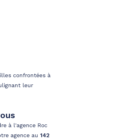
illes confrontées à
lignant leur
vous
dre à l'agence Roc
notre agence au
142