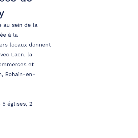
y
e au sein de la
ée à la
ers locaux donnent
avec Laon, la
commerces et
n, Bohain-en-
 5 églises, 2