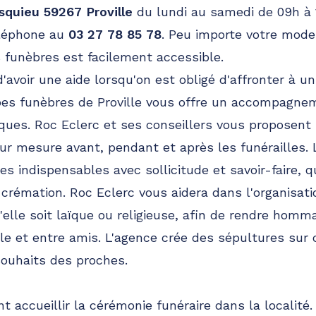
quieu 59267 Proville
du lundi au samedi de 09h à 
éléphone au
03 27 78 85 78
. Peu importe votre mode 
 funèbres est facilement accessible.
'avoir une aide lorsqu'on est obligé d'affronter à u
es funèbres de Proville vous offre un accompagnem
èques. Roc Eclerc et ses conseillers vous proposent
 mesure avant, pendant et après les funérailles. L
s indispensables avec sollicitude et savoir-faire, q
 crémation. Roc Eclerc vous aidera dans l'organisat
lle soit laïque ou religieuse, afin de rendre homm
lle et entre amis. L'agence crée des sépultures su
ouhaits des proches.
t accueillir la cérémonie funéraire dans la localité. 