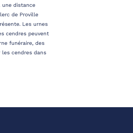
à une distance
erc de Proville
présente. Les urnes
les cendres peuvent
rne funéraire, des
r les cendres dans