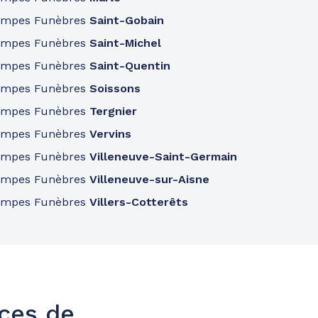
ompes Funèbres
Saint-Gobain
ompes Funèbres
Saint-Michel
ompes Funèbres
Saint-Quentin
ompes Funèbres
Soissons
ompes Funèbres
Tergnier
ompes Funèbres
Vervins
ompes Funèbres
Villeneuve-Saint-Germain
ompes Funèbres
Villeneuve-sur-Aisne
ompes Funèbres
Villers-Cotterêts
nces de