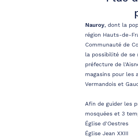
A votre écoute 24h/24 7j/7
Pompes funèbres
Roc Eclerc
Nauroy
, dont la po
Billy-montigny
région Hauts-de-Fra
09h-12h
14h-18h
Ouvre bientôt
Communauté de Com
44 Rue Du 8 Mai 45
-
62420 Billy-Montigny
la possibilité de s
Consulter l'agence
03 79 59 03 04
préfecture de l'Ai
A votre écoute 24h/24 7j/7
magasins pour les a
Vermandois et Gauc
Afin de guider les 
mosquées et 3 temp
Église d'Oestres
Église Jean XXIII