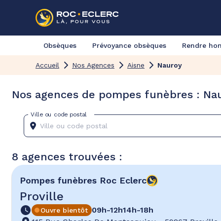
Obsèques
Prévoyance obsèques
Rendre h
Accueil
Nos Agences
Aisne
Nauroy
Nos agences de pompes funèbres : Nau
Ville ou code postal
8 agences trouvées :
Pompes funèbres
Roc Eclerc
Proville
09h-12h
14h-18h
Ouvre bientôt