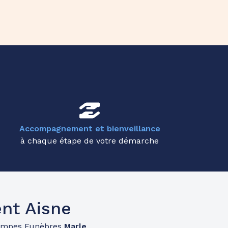
Accompagnement et bienveillance
à chaque étape de votre démarche
nt Aisne
ompes Funèbres
Marle