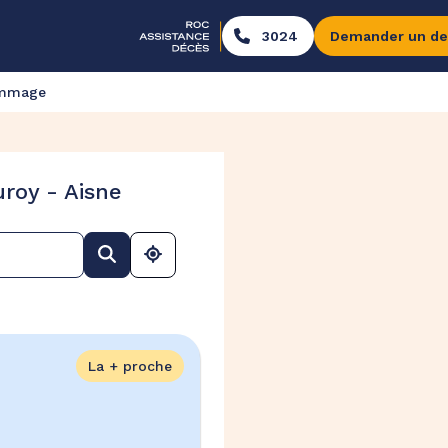
3024
Demander un de
ommage
roy - Aisne
La + proche