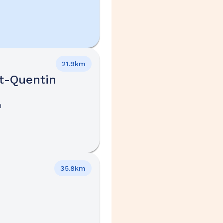
21.9km
t-Quentin
n
35.8km