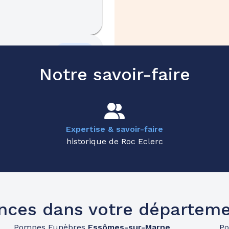
35.9km
Notre savoir-faire
N
-
59300 Valenciennes
Expertise & savoir-faire
historique de Roc Eclerc
37.1km
E CAMBRAI
-
59450
nces dans votre départeme
Pompes Funèbres
Essômes-sur-Marne
P