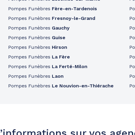
Pompes Funèbres
Fère-en-Tardenois
P
Pompes Funèbres
Fresnoy-le-Grand
P
Pompes Funèbres
Gauchy
P
50.6km
Pompes Funèbres
Guise
P
Pompes Funèbres
Hirson
P
Pompes Funèbres
La Fère
P
Pompes Funèbres
La Ferté-Milon
P
Pompes Funèbres
Laon
P
Pompes Funèbres
Le Nouvion-en-Thiérache
P
51.3km
umont
’informations sur vos age