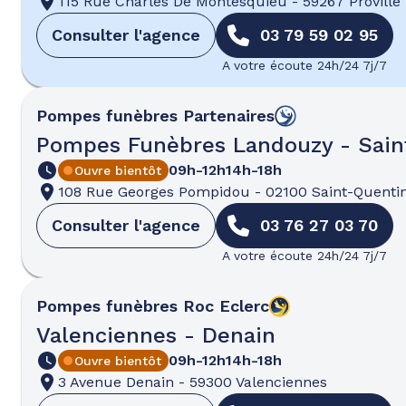
115 Rue Charles De Montesquieu
-
59267 Proville
Consulter l'agence
03 79 59 02 95
A votre écoute 24h/24 7j/7
Pompes funèbres
Partenaires
Pompes Funèbres Landouzy - Sain
09h-12h
14h-18h
Ouvre bientôt
108 Rue Georges Pompidou
-
02100 Saint-Quenti
Consulter l'agence
03 76 27 03 70
A votre écoute 24h/24 7j/7
Pompes funèbres
Roc Eclerc
Valenciennes - Denain
09h-12h
14h-18h
Ouvre bientôt
3 Avenue Denain
-
59300 Valenciennes