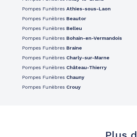
Consulter l'agence
03 79 59 02 86
Pompes Funèbres
Athies-sous-Laon
A votre écoute 24h/24 7j/7
Pompes Funèbres
Beautor
Pompes Funèbres
Belleu
Pompes funèbres
Roc Eclerc
Arras
Pompes Funèbres
Bohain-en-Vermandois
09h-12h
14h-18h
Pompes Funèbres
Braine
Ouvre bientôt
58 Avenue Winston Churchill
-
62000 Arras
Pompes Funèbres
Charly-sur-Marne
Consulter l'agence
03 79 59 03 22
Pompes Funèbres
Château-Thierry
A votre écoute 24h/24 7j/7
Pompes Funèbres
Chauny
Pompes Funèbres
Crouy
Pompes funèbres
Roc Eclerc
Hénin-Beaumont
09h-12h
14h-18h
Ouvre bientôt
318 Rue Du Docteur Laennec
-
62110 Hénin-Bea
Consulter l'agence
03 21 75 19 32
Plus d