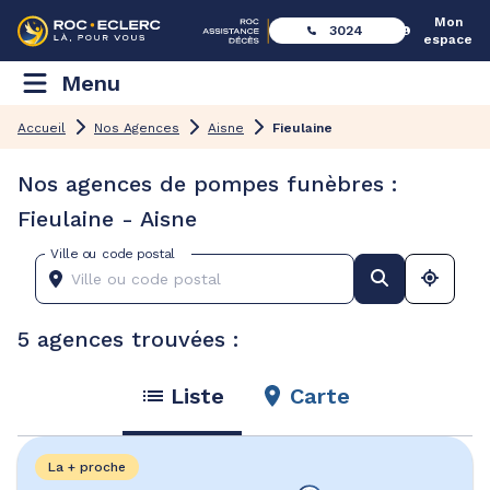
Mon
3024
espace
Menu
Accueil
Nos Agences
Aisne
Fieulaine
Nos agences de pompes funèbres :
Fieulaine - Aisne
Ville ou code postal
5 agences trouvées :
Liste
Carte
La + proche