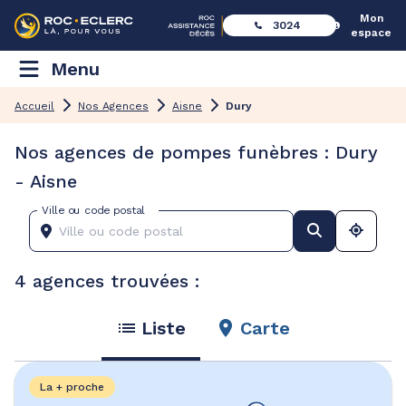
Mon
3024
espace
Menu
Accueil
Nos Agences
Aisne
Dury
Nos agences de pompes funèbres : Dury
- Aisne
Ville ou code postal
4 agences trouvées :
Liste
Carte
La + proche