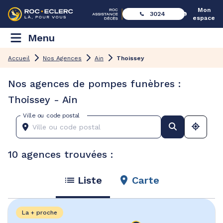
Mon
3024
espace
Menu
Accueil
Nos Agences
Ain
Thoissey
Nos agences de pompes funèbres :
Thoissey - Ain
Ville ou code postal
10 agences trouvées :
Liste
Carte
La + proche