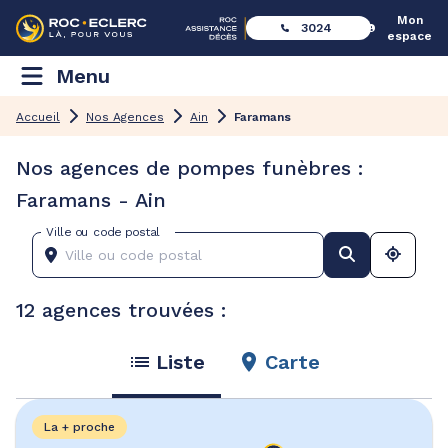
Mon
3024
espace
Menu
Accueil
Nos Agences
Ain
Faramans
Nos agences de pompes funèbres :
Faramans - Ain
Ville ou code postal
12 agences trouvées :
Liste
Carte
La + proche