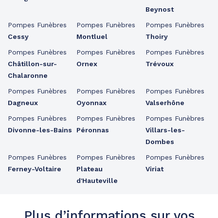
Beynost
Pompes Funèbres
Pompes Funèbres
Pompes Funèbres
Cessy
Montluel
Thoiry
Pompes Funèbres
Pompes Funèbres
Pompes Funèbres
Châtillon-sur-
Ornex
Trévoux
Chalaronne
Pompes Funèbres
Pompes Funèbres
Pompes Funèbres
Dagneux
Oyonnax
Valserhône
Pompes Funèbres
Pompes Funèbres
Pompes Funèbres
Divonne-les-Bains
Péronnas
Villars-les-
Dombes
Pompes Funèbres
Pompes Funèbres
Pompes Funèbres
Ferney-Voltaire
Plateau
Viriat
d'Hauteville
Plus d’informations sur vos