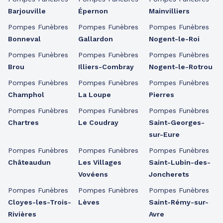
Barjouville
Épernon
Mainvilliers
Pompes Funèbres
Pompes Funèbres
Pompes Funèbres
Bonneval
Gallardon
Nogent-le-Roi
Pompes Funèbres
Pompes Funèbres
Pompes Funèbres
Brou
Illiers-Combray
Nogent-le-Rotrou
Pompes Funèbres
Pompes Funèbres
Pompes Funèbres
Champhol
La Loupe
Pierres
Pompes Funèbres
Pompes Funèbres
Pompes Funèbres
Chartres
Le Coudray
Saint-Georges-
sur-Eure
Pompes Funèbres
Pompes Funèbres
Pompes Funèbres
Châteaudun
Les Villages
Saint-Lubin-des-
Vovéens
Joncherets
Pompes Funèbres
Pompes Funèbres
Pompes Funèbres
Cloyes-les-Trois-
Lèves
Saint-Rémy-sur-
Rivières
Avre