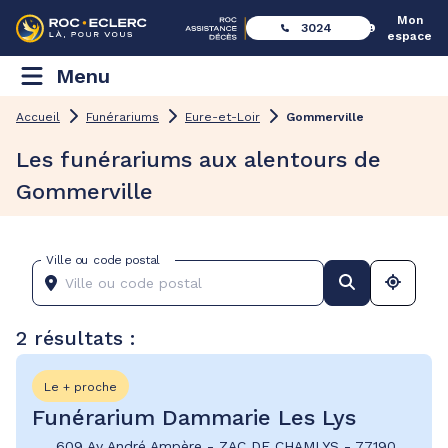
Mon
3024
espace
Menu
Accueil
Funérariums
Eure-et-Loir
Gommerville
Les funérariums aux alentours de
Gommerville
Ville ou code postal
2 résultats :
Le + proche
Funérarium Dammarie Les Lys
609 Av André Ampère
-
ZAC DE CHAMLYS
-
77190