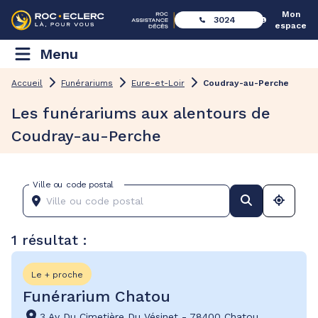
Mon
3024
espace
Menu
Accueil
Funérariums
Eure-et-Loir
Coudray-au-Perche
Les funérariums aux alentours de
Coudray-au-Perche
Ville ou code postal
1 résultat :
Le + proche
Funérarium Chatou
3 Av Du Cimetière Du Vésinet
-
78400 Chatou