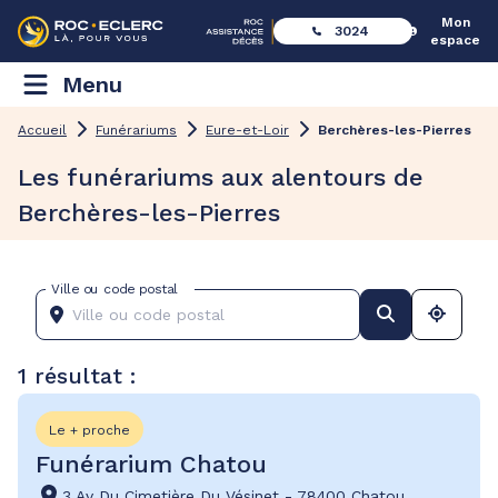
Mon
3024
espace
Menu
Accueil
Funérariums
Eure-et-Loir
Berchères-les-Pierres
Les funérariums aux alentours de
Berchères-les-Pierres
Ville ou code postal
1 résultat :
Le + proche
Funérarium Chatou
3 Av Du Cimetière Du Vésinet
-
78400 Chatou